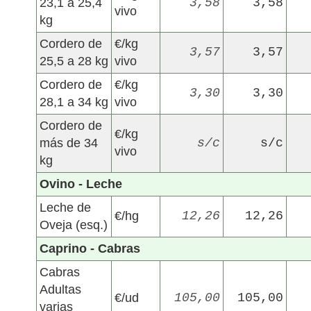
23,1 a 25,4
3,58
3,58
vivo
kg
Cordero de
€/kg
3,57
3,57
25,5 a 28 kg
vivo
Cordero de
€/kg
3,30
3,30
28,1 a 34 kg
vivo
Cordero de
€/kg
más de 34
s/c
s/c
vivo
kg
Ovino - Leche
Leche de
€/hg
12,26
12,26
Oveja (esq.)
Caprino - Cabras
Cabras
Adultas
€/ud
105,00
105,00
varias