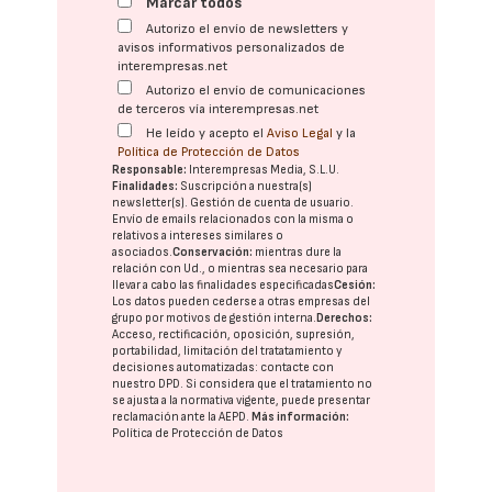
Marcar todos
Autorizo el envío de newsletters y
avisos informativos personalizados de
interempresas.net
Autorizo el envío de comunicaciones
de terceros vía interempresas.net
He leído y acepto el
Aviso Legal
y la
Política de Protección de Datos
Responsable:
Interempresas Media, S.L.U.
Finalidades:
Suscripción a nuestra(s)
newsletter(s). Gestión de cuenta de usuario.
Envío de emails relacionados con la misma o
relativos a intereses similares o
asociados.
Conservación:
mientras dure la
relación con Ud., o mientras sea necesario para
llevar a cabo las finalidades especificadas
Cesión:
Los datos pueden cederse a otras
empresas del
grupo
por motivos de gestión interna.
Derechos:
Acceso, rectificación, oposición, supresión,
portabilidad, limitación del tratatamiento y
decisiones automatizadas:
contacte con
nuestro DPD
. Si considera que el tratamiento no
se ajusta a la normativa vigente, puede presentar
reclamación ante la
AEPD
.
Más información:
Política de Protección de Datos