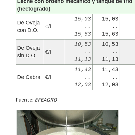
Leche con ordeño mecánico y tanque de frío
(hectogrado)
15,03
15,03
De Oveja
€/l
..
..
con D.O.
15,63
15,63
10,53
10,53
De Oveja
€/l
..
..
sin D.O.
11,13
11,13
11,43
11,43
De Cabra
€/l
..
..
12,03
12,03
Fuente:
EFEAGRO