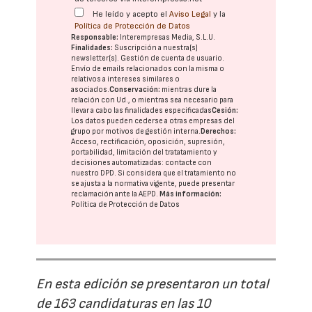
He leído y acepto el
Aviso Legal
y la
Política de Protección de Datos
Responsable:
Interempresas Media, S.L.U.
Finalidades:
Suscripción a nuestra(s)
newsletter(s). Gestión de cuenta de usuario.
Envío de emails relacionados con la misma o
relativos a intereses similares o
asociados.
Conservación:
mientras dure la
relación con Ud., o mientras sea necesario para
llevar a cabo las finalidades especificadas
Cesión:
Los datos pueden cederse a otras
empresas del
grupo
por motivos de gestión interna.
Derechos:
Acceso, rectificación, oposición, supresión,
portabilidad, limitación del tratatamiento y
decisiones automatizadas:
contacte con
nuestro DPD
. Si considera que el tratamiento no
se ajusta a la normativa vigente, puede presentar
reclamación ante la
AEPD
.
Más información:
Política de Protección de Datos
En esta edición se presentaron un total
de 163 candidaturas en las 10