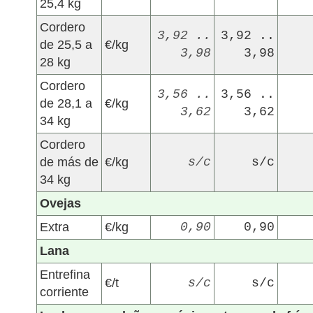
25,4 kg
Cordero
3,92 ..
3,92 ..
de 25,5 a
€/kg
3,98
3,98
28 kg
Cordero
3,56 ..
3,56 ..
de 28,1 a
€/kg
3,62
3,62
34 kg
Cordero
de más de
€/kg
s/c
s/c
34 kg
Ovejas
Extra
€/kg
0,90
0,90
Lana
Entrefina
€/t
s/c
s/c
corriente