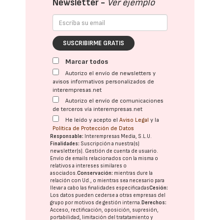
Newsletter -
Ver ejemplo
SUSCRIBIRME GRATIS
Marcar todos
Autorizo el envío de newsletters y
avisos informativos personalizados de
interempresas.net
Autorizo el envío de comunicaciones
de terceros vía interempresas.net
He leído y acepto el
Aviso Legal
y la
Política de Protección de Datos
Responsable:
Interempresas Media, S.L.U.
Finalidades:
Suscripción a nuestra(s)
newsletter(s). Gestión de cuenta de usuario.
Envío de emails relacionados con la misma o
relativos a intereses similares o
asociados.
Conservación:
mientras dure la
relación con Ud., o mientras sea necesario para
llevar a cabo las finalidades especificadas
Cesión:
Los datos pueden cederse a otras
empresas del
grupo
por motivos de gestión interna.
Derechos:
Acceso, rectificación, oposición, supresión,
portabilidad, limitación del tratatamiento y