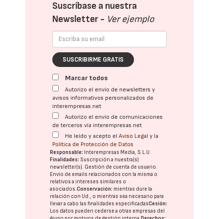
Suscríbase a nuestra
Newsletter -
Ver ejemplo
SUSCRIBIRME GRATIS
Marcar todos
Autorizo el envío de newsletters y
avisos informativos personalizados de
interempresas.net
Autorizo el envío de comunicaciones
de terceros vía interempresas.net
He leído y acepto el
Aviso Legal
y la
Política de Protección de Datos
Responsable:
Interempresas Media, S.L.U.
Finalidades:
Suscripción a nuestra(s)
newsletter(s). Gestión de cuenta de usuario.
Envío de emails relacionados con la misma o
relativos a intereses similares o
asociados.
Conservación:
mientras dure la
relación con Ud., o mientras sea necesario para
llevar a cabo las finalidades especificadas
Cesión:
Los datos pueden cederse a otras
empresas del
grupo
por motivos de gestión interna.
Derechos: