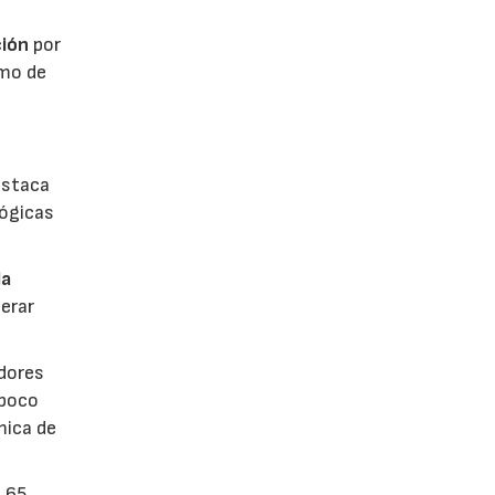
ión
por
umo de
estaca
lógicas
la
erar
dores
 poco
mica de
n 65