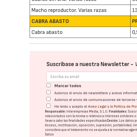
Macho reproductor. Varias razas
1
CABRA ABASTO
P
Cabra abasto
0,
Suscríbase a nuestra Newsletter -
Marcar todos
Autorizo el envío de newsletters y avisos inform
Autorizo el envío de comunicaciones de terceros 
He leído y acepto el
Aviso Legal
y la
Política de Pr
Responsable:
Interempresas Media, S.L.U.
Finalidades:
Suscri
relacionados con la misma o relativos a intereses similares 
llevar a cabo las finalidades especificadas
Cesión:
Los datos p
Acceso, rectificación, oposición, supresión, portabilidad, l
considera que el tratamiento no se ajusta a la normativa vige
Datos