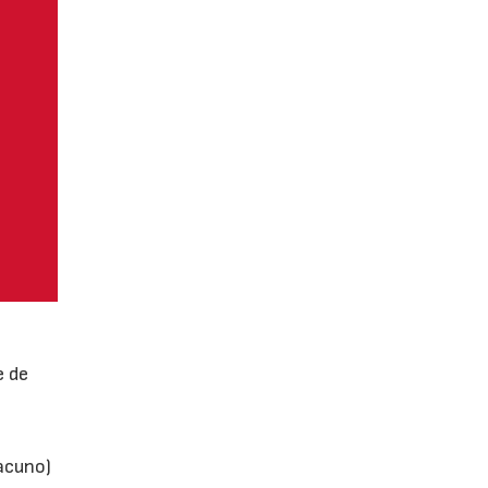
e de
vacuno)