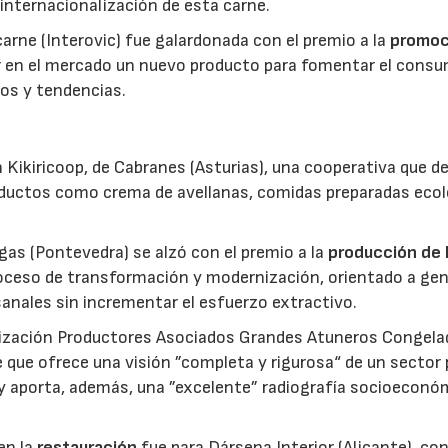
 internacionalización de esta carne.
 carne (Interovic) fue galardonada con el premio a la
promoc
ar en el mercado un nuevo producto para fomentar el cons
os y tendencias.
 Kikiricoop, de Cabranes (Asturias), una cooperativa que d
roductos como crema de avellanas, comidas preparadas eco
gas (Pontevedra) se alzó con el premio a la
producción de 
roceso de transformación y modernización, orientado a gen
anales sin incrementar el esfuerzo extractivo.
nización Productores Asociados Grandes Atuneros Congela
 que ofrece una visión ”completa y rigurosa“ de un sector
 y aporta, además, una ”excelente” radiografía socioeconó
en la
restauración
fue para Dársena Interior (Alicante), co