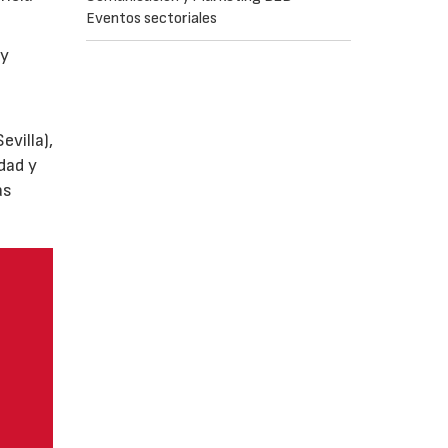
Eventos sectoriales
y
villa),
dad y
as