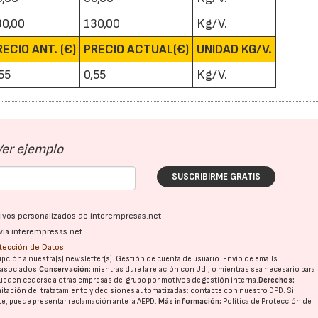
30,00
130,00
Kg/V.
RECIO ANT. (€)
PRECIO ACTUAL(€)
UNIDAD KG/V.
55
0,55
Kg/V.
Ver ejemplo
SUSCRIBIRME GRATIS
ativos personalizados de interempresas.net
vía interempresas.net
otección de Datos
pción a nuestra(s) newsletter(s). Gestión de cuenta de usuario. Envío de emails
o asociados.
Conservación:
mientras dure la relación con Ud., o mientras sea necesario para
ueden cederse a otras
empresas del grupo
por motivos de gestión interna.
Derechos:
imitación del tratatamiento y decisiones automatizadas:
contacte con nuestro DPD
. Si
nte, puede presentar reclamación ante la
AEPD
.
Más información:
Política de Protección de