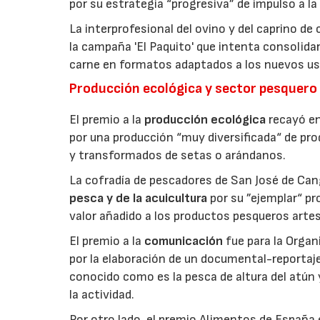
por su estrategia “progresiva” de impulso a la
La interprofesional del ovino y del caprino de
la campaña 'El Paquito' que intenta consolid
carne en formatos adaptados a los nuevos us
Producción ecológica y sector pesquero
El premio a la
producción ecológica
recayó en
por una producción “muy diversificada“ de p
y transformados de setas o arándanos.
La cofradía de pescadores de San José de Can
pesca y de la acuicultura
por su ”ejemplar“ p
valor añadido a los productos pesqueros artes
El premio a la
comunicación
fue para la Orga
por la elaboración de un documental-reportaje
conocido como es la pesca de altura del atún
la actividad.
Por otro lado, el premio Alimentos de España 