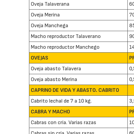
Oveja Talaverana
6
Oveja Merina
7
Oveja Manchega
8
Macho reproductor Talaverano
9
Macho reproductor Manchego
1
OVEJAS
P
Oveja abasto Talavera
0,
Oveja abasto Merina
0
CAPRINO DE VIDA Y ABASTO. CABRITO
Cabrito lechal de 7 a 10 kg.
3
CABRA Y MACHO
P
Cabras con cría. Varias razas
1
Cabras sin cría. Varias razas
6