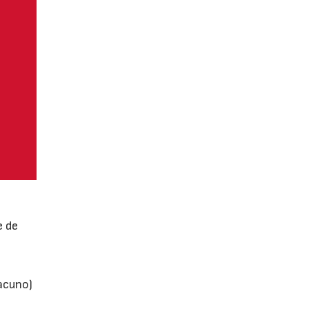
e de
vacuno)