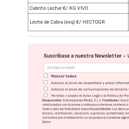
Cabrito Lechal €/ KG VIVO
Leche de Cabra (esq) €/ HECTOGR
Suscríbase a nuestra Newsletter -
Marcar todos
Autorizo el envío de newsletters y avisos inform
Autorizo el envío de comunicaciones de terceros 
He leído y acepto el
Aviso Legal
y la
Política de Pr
Responsable:
Interempresas Media, S.L.U.
Finalidades:
Suscri
relacionados con la misma o relativos a intereses similares 
llevar a cabo las finalidades especificadas
Cesión:
Los datos p
Acceso, rectificación, oposición, supresión, portabilidad, l
considera que el tratamiento no se ajusta a la normativa vige
Datos