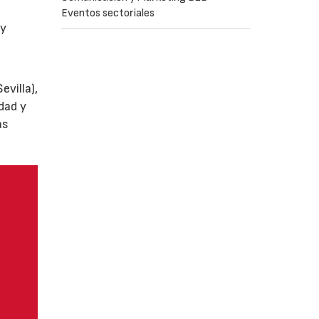
Eventos sectoriales
y
villa),
dad y
as