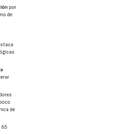
ión
por
umo de
estaca
lógicas
la
erar
dores
 poco
mica de
n 65