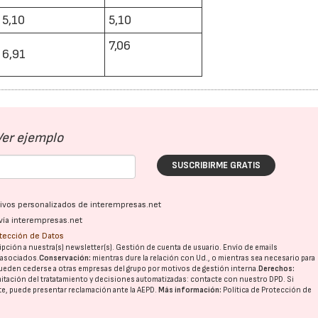
5,10
5,10
7,06
6,91
Ver ejemplo
SUSCRIBIRME GRATIS
ativos personalizados de interempresas.net
vía interempresas.net
otección de Datos
pción a nuestra(s) newsletter(s). Gestión de cuenta de usuario. Envío de emails
o asociados.
Conservación:
mientras dure la relación con Ud., o mientras sea necesario para
ueden cederse a otras
empresas del grupo
por motivos de gestión interna.
Derechos:
imitación del tratatamiento y decisiones automatizadas:
contacte con nuestro DPD
. Si
nte, puede presentar reclamación ante la
AEPD
.
Más información:
Política de Protección de