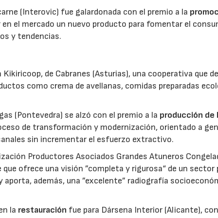
 carne (Interovic) fue galardonada con el premio a la
promoc
ar en el mercado un nuevo producto para fomentar el cons
os y tendencias.
 Kikiricoop, de Cabranes (Asturias), una cooperativa que d
roductos como crema de avellanas, comidas preparadas eco
gas (Pontevedra) se alzó con el premio a la
producción de 
roceso de transformación y modernización, orientado a gen
anales sin incrementar el esfuerzo extractivo.
nización Productores Asociados Grandes Atuneros Congela
 que ofrece una visión ”completa y rigurosa“ de un sector
 y aporta, además, una ”excelente” radiografía socioeconó
en la
restauración
fue para Dársena Interior (Alicante), co