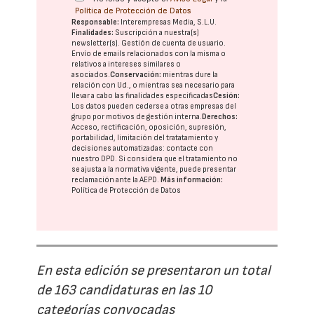
Política de Protección de Datos
Responsable:
Interempresas Media, S.L.U.
Finalidades:
Suscripción a nuestra(s)
newsletter(s). Gestión de cuenta de usuario.
Envío de emails relacionados con la misma o
relativos a intereses similares o
asociados.
Conservación:
mientras dure la
relación con Ud., o mientras sea necesario para
llevar a cabo las finalidades especificadas
Cesión:
Los datos pueden cederse a otras
empresas del
grupo
por motivos de gestión interna.
Derechos:
Acceso, rectificación, oposición, supresión,
portabilidad, limitación del tratatamiento y
decisiones automatizadas:
contacte con
nuestro DPD
. Si considera que el tratamiento no
se ajusta a la normativa vigente, puede presentar
reclamación ante la
AEPD
.
Más información:
Política de Protección de Datos
En esta edición se presentaron un total
de 163 candidaturas en las 10
categorías convocadas