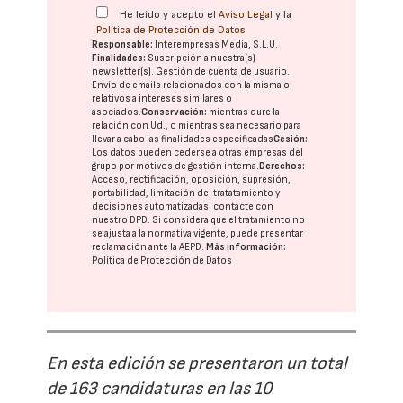
He leído y acepto el
Aviso Legal
y la
Política de Protección de Datos
Responsable:
Interempresas Media, S.L.U.
Finalidades:
Suscripción a nuestra(s)
newsletter(s). Gestión de cuenta de usuario.
Envío de emails relacionados con la misma o
relativos a intereses similares o
asociados.
Conservación:
mientras dure la
relación con Ud., o mientras sea necesario para
llevar a cabo las finalidades especificadas
Cesión:
Los datos pueden cederse a otras
empresas del
grupo
por motivos de gestión interna.
Derechos:
Acceso, rectificación, oposición, supresión,
portabilidad, limitación del tratatamiento y
decisiones automatizadas:
contacte con
nuestro DPD
. Si considera que el tratamiento no
se ajusta a la normativa vigente, puede presentar
reclamación ante la
AEPD
.
Más información:
Política de Protección de Datos
En esta edición se presentaron un total
de 163 candidaturas en las 10