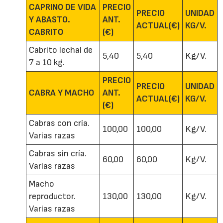
CAPRINO DE VIDA
PRECIO
PRECIO
UNIDAD
Y ABASTO.
ANT.
ACTUAL(€)
KG/V.
CABRITO
(€)
Cabrito lechal de
5,40
5,40
Kg/V.
7 a 10 kg.
PRECIO
PRECIO
UNIDAD
CABRA Y MACHO
ANT.
ACTUAL(€)
KG/V.
(€)
Cabras con cría.
100,00
100,00
Kg/V.
Varias razas
Cabras sin cría.
60,00
60,00
Kg/V.
Varias razas
Macho
reproductor.
130,00
130,00
Kg/V.
Varias razas