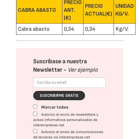
PRECIO
PRECIO
UNIDAD
CABRA ABASTO
ANT.
ACTUAL(€)
KG/V.
(€)
Cabra abasto
0,34
0,34
Kg/V.
Suscríbase a nuestra
Newsletter -
Ver ejemplo
SUSCRIBIRME GRATIS
Marcar todos
Autorizo el envío de newsletters y
avisos informativos personalizados de
interempresas.net
Autorizo el envío de comunicaciones
de terceros vía interempresas.net