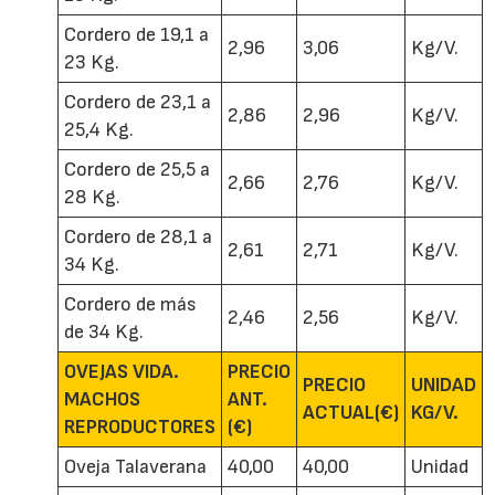
Cordero de 19,1 a
2,96
3,06
Kg/V.
23 Kg.
Cordero de 23,1 a
2,86
2,96
Kg/V.
25,4 Kg.
Cordero de 25,5 a
2,66
2,76
Kg/V.
28 Kg.
Cordero de 28,1 a
2,61
2,71
Kg/V.
34 Kg.
Cordero de más
2,46
2,56
Kg/V.
de 34 Kg.
OVEJAS VIDA.
PRECIO
PRECIO
UNIDAD
MACHOS
ANT.
ACTUAL(€)
KG/V.
REPRODUCTORES
(€)
Oveja Talaverana
40,00
40,00
Unidad