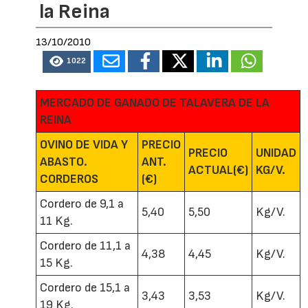
la Reina
13/10/2010
1022
MERCADO DE GANADO DE TALAVERA DE LA
REINA
OVINO DE VIDA Y
PRECIO
PRECIO
UNIDAD
ABASTO.
ANT.
ACTUAL(€)
KG/V.
CORDEROS
(€)
Cordero de 9,1 a
5,40
5,50
Kg/V.
11 Kg.
Cordero de 11,1 a
4,38
4,45
Kg/V.
15 Kg.
Cordero de 15,1 a
3,43
3,53
Kg/V.
19 Kg.