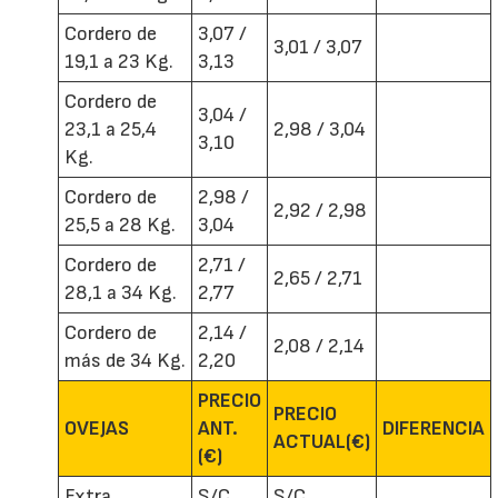
Cordero de
3,07 /
3,01 / 3,07
19,1 a 23 Kg.
3,13
Cordero de
3,04 /
23,1 a 25,4
2,98 / 3,04
3,10
Kg.
Cordero de
2,98 /
2,92 / 2,98
25,5 a 28 Kg.
3,04
Cordero de
2,71 /
2,65 / 2,71
28,1 a 34 Kg.
2,77
Cordero de
2,14 /
2,08 / 2,14
más de 34 Kg.
2,20
PRECIO
PRECIO
OVEJAS
ANT.
DIFERENCIA
ACTUAL(€)
(€)
Extra
S/C
S/C