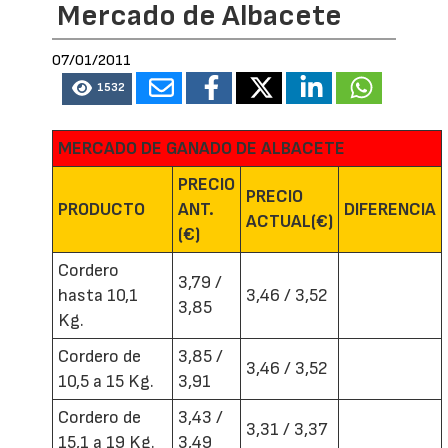
Mercado de Albacete
07/01/2011
1532
MERCADO DE GANADO DE ALBACETE
PRECIO
PRECIO
PRODUCTO
ANT.
DIFERENCIA
ACTUAL(€)
(€)
Cordero
3,79 /
hasta 10,1
3,46 / 3,52
3,85
Kg.
Cordero de
3,85 /
3,46 / 3,52
10,5 a 15 Kg.
3,91
Cordero de
3,43 /
3,31 / 3,37
15,1 a 19 Kg.
3,49