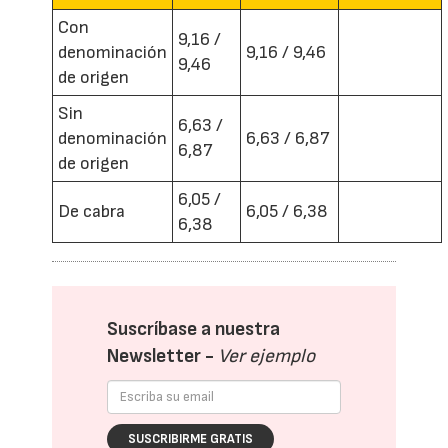
Con
9,16 /
denominación
9,16 / 9,46
9,46
de origen
Sin
6,63 /
denominación
6,63 / 6,87
6,87
de origen
6,05 /
De cabra
6,05 / 6,38
6,38
Suscríbase a nuestra
Newsletter -
Ver ejemplo
SUSCRIBIRME GRATIS