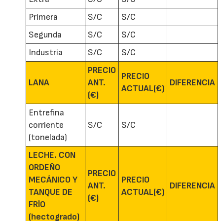
Primera
S/C
S/C
Segunda
S/C
S/C
Industria
S/C
S/C
PRECIO
PRECIO
LANA
ANT.
DIFERENCIA
ACTUAL(€)
(€)
Entrefina
corriente
S/C
S/C
(tonelada)
LECHE. CON
ORDEÑO
PRECIO
MECÁNICO Y
PRECIO
ANT.
DIFERENCIA
TANQUE DE
ACTUAL(€)
(€)
FRÍO
(hectogrado)