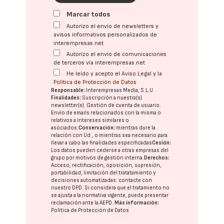
Marcar todos
Autorizo el envío de newsletters y
avisos informativos personalizados de
interempresas.net
Autorizo el envío de comunicaciones
de terceros vía interempresas.net
He leído y acepto el
Aviso Legal
y la
Política de Protección de Datos
Responsable:
Interempresas Media, S.L.U.
Finalidades:
Suscripción a nuestra(s)
newsletter(s). Gestión de cuenta de usuario.
Envío de emails relacionados con la misma o
relativos a intereses similares o
asociados.
Conservación:
mientras dure la
relación con Ud., o mientras sea necesario para
llevar a cabo las finalidades especificadas
Cesión:
Los datos pueden cederse a otras
empresas del
grupo
por motivos de gestión interna.
Derechos:
Acceso, rectificación, oposición, supresión,
portabilidad, limitación del tratatamiento y
decisiones automatizadas:
contacte con
nuestro DPD
. Si considera que el tratamiento no
se ajusta a la normativa vigente, puede presentar
reclamación ante la
AEPD
.
Más información:
Política de Protección de Datos