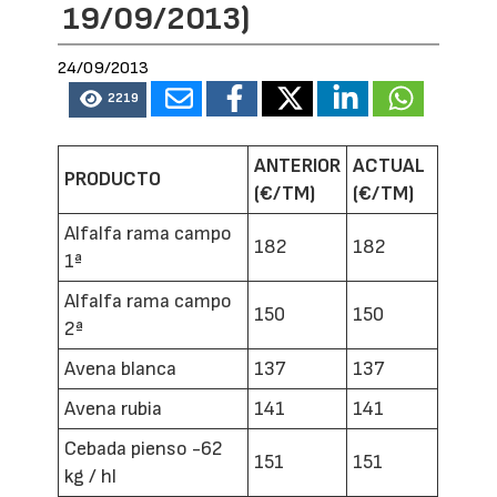
19/09/2013)
24/09/2013
2219
ANTERIOR
ACTUAL
PRODUCTO
(€/TM)
(€/TM)
Alfalfa rama campo
182
182
1ª
Alfalfa rama campo
150
150
2ª
Avena blanca
137
137
Avena rubia
141
141
Cebada pienso -62
151
151
kg / hl