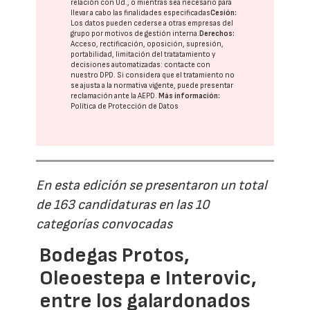
relación con Ud., o mientras sea necesario para
llevar a cabo las finalidades especificadas
Cesión:
Los datos pueden cederse a otras
empresas del
grupo
por motivos de gestión interna.
Derechos:
Acceso, rectificación, oposición, supresión,
portabilidad, limitación del tratatamiento y
decisiones automatizadas:
contacte con
nuestro DPD
. Si considera que el tratamiento no
se ajusta a la normativa vigente, puede presentar
reclamación ante la
AEPD
.
Más información:
Política de Protección de Datos
En esta edición se presentaron un total
de 163 candidaturas en las 10
categorías convocadas
Bodegas Protos,
Oleoestepa e Interovic,
entre los galardonados