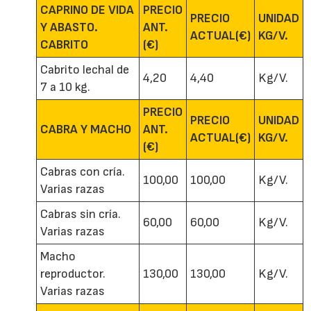
CAPRINO DE VIDA
PRECIO
PRECIO
UNIDAD
Y ABASTO.
ANT.
ACTUAL(€)
KG/V.
CABRITO
(€)
Cabrito lechal de
4,20
4,40
Kg/V.
7 a 10 kg.
PRECIO
PRECIO
UNIDAD
CABRA Y MACHO
ANT.
ACTUAL(€)
KG/V.
(€)
Cabras con cría.
100,00
100,00
Kg/V.
Varias razas
Cabras sin cría.
60,00
60,00
Kg/V.
Varias razas
Macho
reproductor.
130,00
130,00
Kg/V.
Varias razas