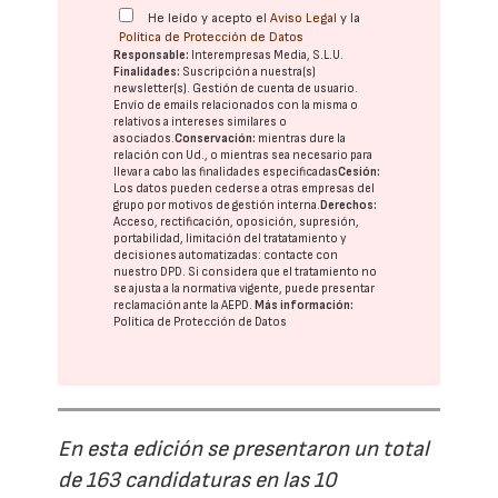
He leído y acepto el
Aviso Legal
y la
Política de Protección de Datos
Responsable:
Interempresas Media, S.L.U.
Finalidades:
Suscripción a nuestra(s)
newsletter(s). Gestión de cuenta de usuario.
Envío de emails relacionados con la misma o
relativos a intereses similares o
asociados.
Conservación:
mientras dure la
relación con Ud., o mientras sea necesario para
llevar a cabo las finalidades especificadas
Cesión:
Los datos pueden cederse a otras
empresas del
grupo
por motivos de gestión interna.
Derechos:
Acceso, rectificación, oposición, supresión,
portabilidad, limitación del tratatamiento y
decisiones automatizadas:
contacte con
nuestro DPD
. Si considera que el tratamiento no
se ajusta a la normativa vigente, puede presentar
reclamación ante la
AEPD
.
Más información:
Política de Protección de Datos
En esta edición se presentaron un total
de 163 candidaturas en las 10