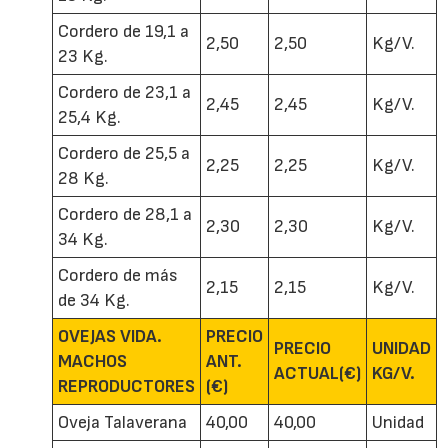
Cordero de 19,1 a
2,50
2,50
Kg/V.
23 Kg.
Cordero de 23,1 a
2,45
2,45
Kg/V.
25,4 Kg.
Cordero de 25,5 a
2,25
2,25
Kg/V.
28 Kg.
Cordero de 28,1 a
2,30
2,30
Kg/V.
34 Kg.
Cordero de más
2,15
2,15
Kg/V.
de 34 Kg.
OVEJAS VIDA.
PRECIO
PRECIO
UNIDAD
MACHOS
ANT.
ACTUAL(€)
KG/V.
REPRODUCTORES
(€)
Oveja Talaverana
40,00
40,00
Unidad