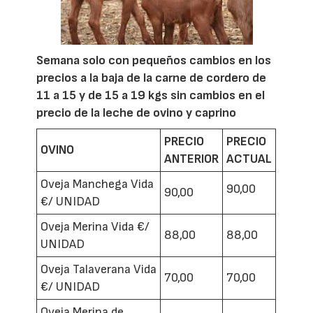
Semana solo con pequeños cambios en los
precios a la baja de la carne de cordero de
11 a 15 y de 15 a 19 kgs
sin cambios en el
precio de la leche de ovino y caprino
PRECIO
PRECIO
OVINO
ANTERIOR
ACTUAL
Oveja Manchega Vida
90,00
90,00
€/ UNIDAD
Oveja Merina Vida €/
88,00
88,00
UNIDAD
Oveja Talaverana Vida
70,00
70,00
€/ UNIDAD
Oveja Merina de