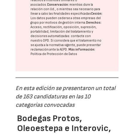
relativos a intereses similares o
asociados.
Conservación:
mientras dure la
relación con Ud., o mientras sea necesario para
llevar a cabo las finalidades especificadas
Cesión:
Los datos pueden cederse a otras
empresas del
grupo
por motivos de gestión interna.
Derechos:
Acceso, rectificación, oposición, supresión,
portabilidad, limitación del tratatamiento y
decisiones automatizadas:
contacte con
nuestro DPD
. Si considera que el tratamiento no
se ajusta a la normativa vigente, puede presentar
reclamación ante la
AEPD
.
Más información:
Política de Protección de Datos
En esta edición se presentaron un total
de 163 candidaturas en las 10
categorías convocadas
Bodegas Protos,
Oleoestepa e Interovic,