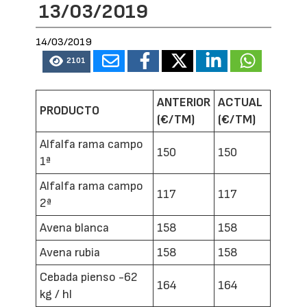
13/03/2019
14/03/2019
2101
ANTERIOR
ACTUAL
PRODUCTO
(€/TM)
(€/TM)
Alfalfa rama campo
150
150
1ª
Alfalfa rama campo
117
117
2ª
Avena blanca
158
158
Avena rubia
158
158
Cebada pienso -62
164
164
kg / hl