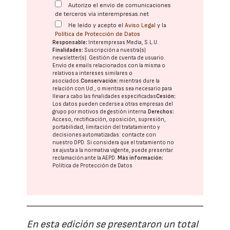
Autorizo el envío de comunicaciones
de terceros vía interempresas.net
He leído y acepto el
Aviso Legal
y la
Política de Protección de Datos
Responsable:
Interempresas Media, S.L.U.
Finalidades:
Suscripción a nuestra(s)
newsletter(s). Gestión de cuenta de usuario.
Envío de emails relacionados con la misma o
relativos a intereses similares o
asociados.
Conservación:
mientras dure la
relación con Ud., o mientras sea necesario para
llevar a cabo las finalidades especificadas
Cesión:
Los datos pueden cederse a otras
empresas del
grupo
por motivos de gestión interna.
Derechos:
Acceso, rectificación, oposición, supresión,
portabilidad, limitación del tratatamiento y
decisiones automatizadas:
contacte con
nuestro DPD
. Si considera que el tratamiento no
se ajusta a la normativa vigente, puede presentar
reclamación ante la
AEPD
.
Más información:
Política de Protección de Datos
En esta edición se presentaron un total