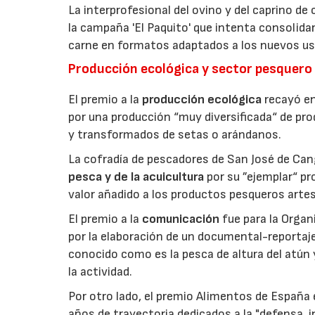
La interprofesional del ovino y del caprino de
la campaña 'El Paquito' que intenta consolid
carne en formatos adaptados a los nuevos us
Producción ecológica y sector pesquero
El premio a la
producción ecológica
recayó en
por una producción “muy diversificada“ de p
y transformados de setas o arándanos.
La cofradía de pescadores de San José de Can
pesca y de la acuicultura
por su ”ejemplar“ p
valor añadido a los productos pesqueros artes
El premio a la
comunicación
fue para la Orga
por la elaboración de un documental-reportaje
conocido como es la pesca de altura del atún
la actividad.
Por otro lado, el premio Alimentos de España 
años de trayectoria dedicados a la "defensa, i