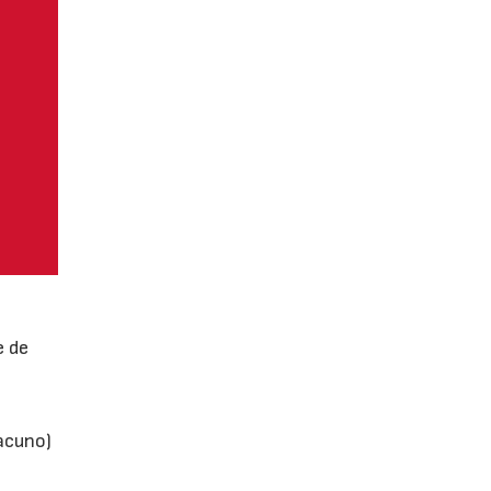
e de
vacuno)