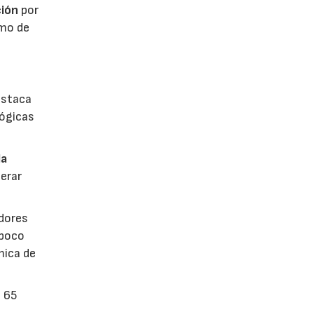
ión
por
umo de
estaca
lógicas
la
erar
dores
 poco
mica de
n 65