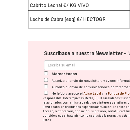
Cabrito Lechal €/ KG VIVO
Leche de Cabra (esq) €/ HECTOGR
Suscríbase a nuestra Newsletter -
Marcar todos
Autorizo el envío de newsletters y avisos inform
Autorizo el envío de comunicaciones de terceros 
He leído y acepto el
Aviso Legal
y la
Política de Pr
Responsable:
Interempresas Media, S.L.U.
Finalidades:
Suscri
relacionados con la misma o relativos a intereses similares 
llevar a cabo las finalidades especificadas
Cesión:
Los datos p
Acceso, rectificación, oposición, supresión, portabilidad, l
considera que el tratamiento no se ajusta a la normativa vige
Datos