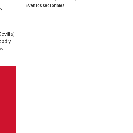
Eventos sectoriales
y
villa),
dad y
as