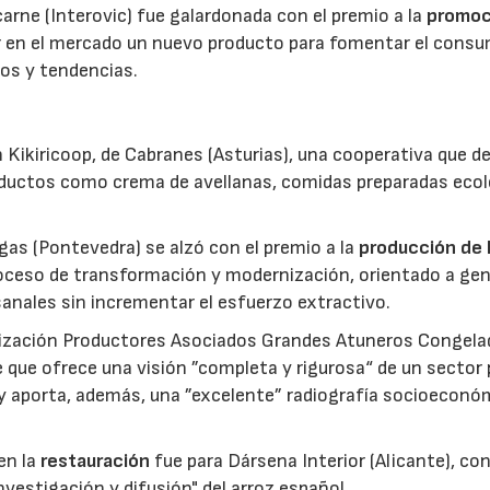
 carne (Interovic) fue galardonada con el premio a la
promoc
ar en el mercado un nuevo producto para fomentar el cons
os y tendencias.
 Kikiricoop, de Cabranes (Asturias), una cooperativa que d
roductos como crema de avellanas, comidas preparadas eco
gas (Pontevedra) se alzó con el premio a la
producción de 
roceso de transformación y modernización, orientado a gen
anales sin incrementar el esfuerzo extractivo.
nización Productores Asociados Grandes Atuneros Congela
 que ofrece una visión ”completa y rigurosa“ de un sector
 y aporta, además, una ”excelente” radiografía socioeconó
en la
restauración
fue para Dársena Interior (Alicante), co
nvestigación y difusión" del arroz español.