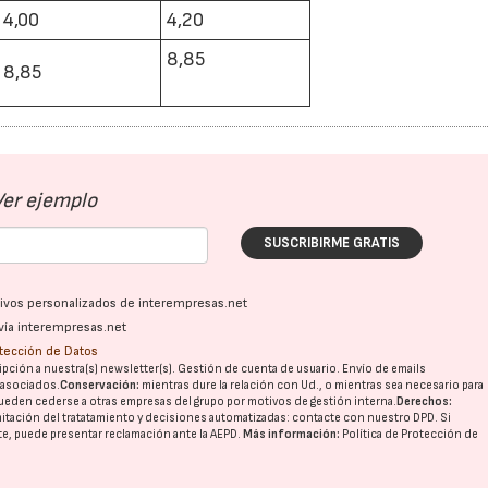
4,00
4,20
8,85
8,85
Ver ejemplo
SUSCRIBIRME GRATIS
ativos personalizados de interempresas.net
vía interempresas.net
otección de Datos
pción a nuestra(s) newsletter(s). Gestión de cuenta de usuario. Envío de emails
o asociados.
Conservación:
mientras dure la relación con Ud., o mientras sea necesario para
ueden cederse a otras
empresas del grupo
por motivos de gestión interna.
Derechos:
imitación del tratatamiento y decisiones automatizadas:
contacte con nuestro DPD
. Si
nte, puede presentar reclamación ante la
AEPD
.
Más información:
Política de Protección de