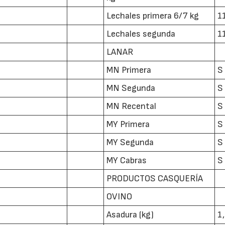
Lechales primera 6/7 kg
1
Lechales segunda
1
LANAR
MN Primera
S
MN Segunda
S
22/07/2026
29/07/2026
MN Recental
S
MY Primera
S
MY Segunda
S
MY Cabras
S
PRODUCTOS CASQUERÍA
OVINO
Asadura (kg)
1