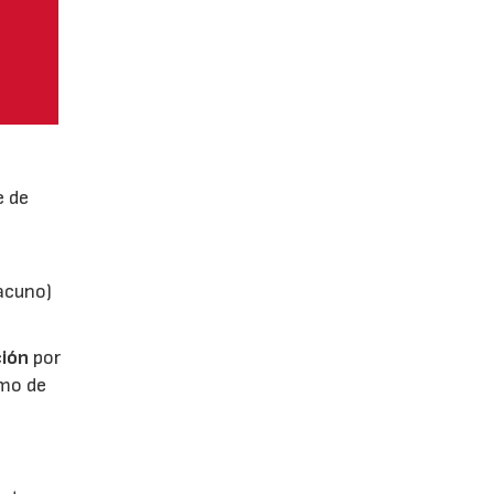
e de
vacuno)
ión
por
umo de