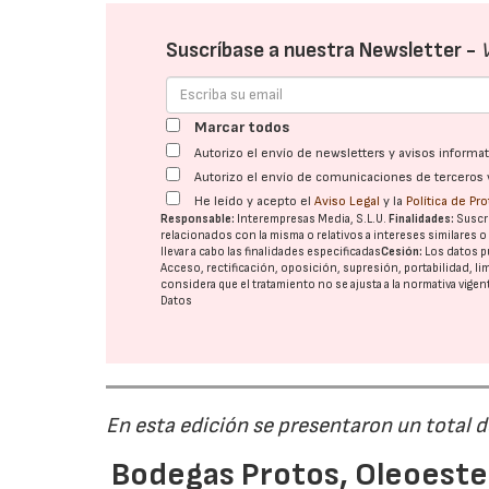
Suscríbase a nuestra Newsletter -
Marcar todos
Autorizo el envío de newsletters y avisos inform
Autorizo el envío de comunicaciones de terceros 
He leído y acepto el
Aviso Legal
y la
Política de Pr
Responsable:
Interempresas Media, S.L.U.
Finalidades:
Suscri
relacionados con la misma o relativos a intereses similares 
llevar a cabo las finalidades especificadas
Cesión:
Los datos p
Acceso, rectificación, oposición, supresión, portabilidad, l
considera que el tratamiento no se ajusta a la normativa vige
Datos
En esta edición se presentaron un total 
Bodegas Protos, Oleoestep