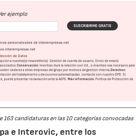
Ver ejemplo
SUSCRIBIRME GRATIS
ativos personalizados de interempresas.net
vía interempresas.net
otección de Datos
pción a nuestra(s) newsletter(s). Gestión de cuenta de usuario. Envío de emails
o asociados.
Conservación:
mientras dure la relación con Ud., o mientras sea necesario para
ueden cederse a otras
empresas del grupo
por motivos de gestión interna.
Derechos:
imitación del tratatamiento y decisiones automatizadas:
contacte con nuestro DPD
. Si
nte, puede presentar reclamación ante la
AEPD
.
Más información:
Política de Protección de
de 163 candidaturas en las 10 categorías convocadas
a e Interovic, entre los