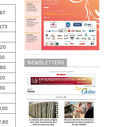
,67
0,73
,20
,50
NEWSLETTERS
,80
,10
,60
3,00
2,80