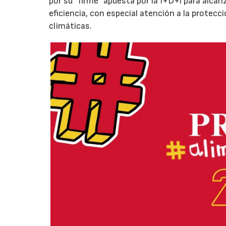
por su “firme“ apuesta por la I+D+i para alcan
eficiencia, con especial atención a la protecc
climáticas.