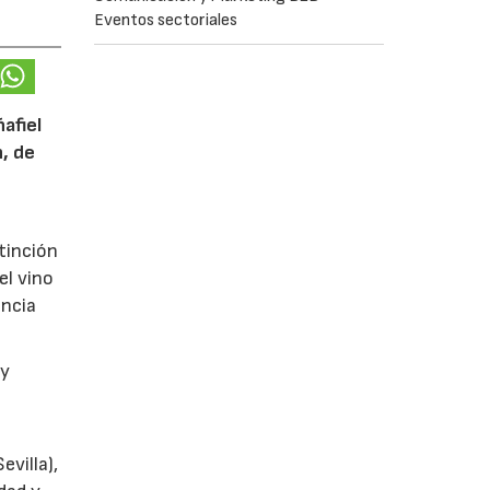
Eventos sectoriales
afiel
n, de
tinción
el vino
encia
y
villa),