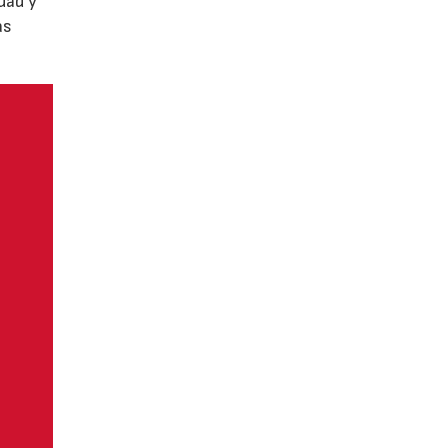
dad y
as