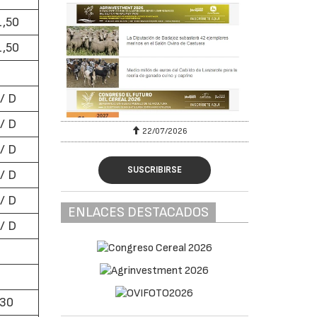
1,50
1,50
 / D
 / D
22/07/2026
 / D
SUSCRIBIRSE
 / D
 / D
ENLACES DESTACADOS
 / D
,30