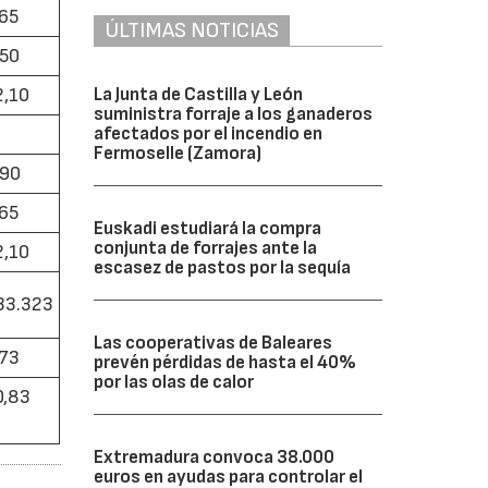
,65
ÚLTIMAS NOTICIAS
,50
La Junta de Castilla y León
2,10
suministra forraje a los ganaderos
afectados por el incendio en
Fermoselle (Zamora)
,90
,65
Euskadi estudiará la compra
conjunta de forrajes ante la
2,10
escasez de pastos por la sequía
33.323
Las cooperativas de Baleares
,73
prevén pérdidas de hasta el 40%
por las olas de calor
0,83
Extremadura convoca 38.000
euros en ayudas para controlar el