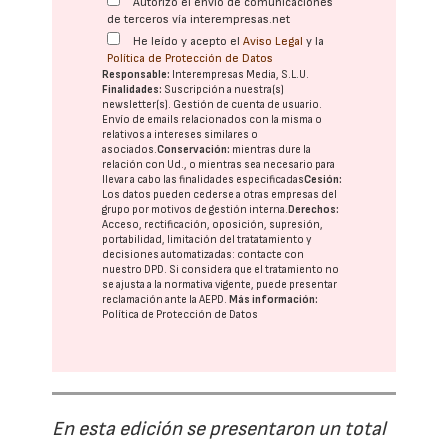
Autorizo el envío de comunicaciones
de terceros vía interempresas.net
He leído y acepto el
Aviso Legal
y la
Política de Protección de Datos
Responsable:
Interempresas Media, S.L.U.
Finalidades:
Suscripción a nuestra(s)
newsletter(s). Gestión de cuenta de usuario.
Envío de emails relacionados con la misma o
relativos a intereses similares o
asociados.
Conservación:
mientras dure la
relación con Ud., o mientras sea necesario para
llevar a cabo las finalidades especificadas
Cesión:
Los datos pueden cederse a otras
empresas del
grupo
por motivos de gestión interna.
Derechos:
Acceso, rectificación, oposición, supresión,
portabilidad, limitación del tratatamiento y
decisiones automatizadas:
contacte con
nuestro DPD
. Si considera que el tratamiento no
se ajusta a la normativa vigente, puede presentar
reclamación ante la
AEPD
.
Más información:
Política de Protección de Datos
En esta edición se presentaron un total