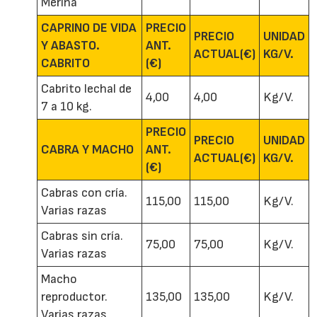
Merina
CAPRINO DE VIDA
PRECIO
PRECIO
UNIDAD
Y ABASTO.
ANT.
ACTUAL(€)
KG/V.
CABRITO
(€)
Cabrito lechal de
4,00
4,00
Kg/V.
7 a 10 kg.
PRECIO
PRECIO
UNIDAD
CABRA Y MACHO
ANT.
ACTUAL(€)
KG/V.
(€)
Cabras con cría.
115,00
115,00
Kg/V.
Varias razas
Cabras sin cría.
75,00
75,00
Kg/V.
Varias razas
Macho
reproductor.
135,00
135,00
Kg/V.
Varias razas