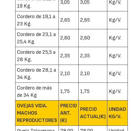
3,05
3,05
Kg/V.
19 Kg.
Cordero de 19,1 a
2,65
2,65
Kg/V.
23 Kg.
Cordero de 23,1 a
2,60
2,60
Kg/V.
25,4 Kg.
Cordero de 25,5 a
2,35
2,35
Kg/V.
28 Kg.
Cordero de 28,1 a
2,10
2,10
Kg/V.
34 Kg.
Cordero de más
1,75
1,75
Kg/V.
de 34 Kg
OVEJAS VIDA.
PRECIO
PRECIO
UNIDAD
MACHOS
ANT.
ACTUAL(€)
KG/V.
REPRODUCTORES
(€)
Oveja Talaverana
78,00
78,00
Unidad