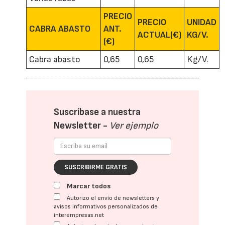
PRECIO
PRECIO
UNIDAD
CABRA ABASTO
ANT.
ACTUAL(€)
KG/V.
(€)
Cabra abasto
0,65
0,65
Kg/V.
Suscríbase a nuestra
Newsletter -
Ver ejemplo
SUSCRIBIRME GRATIS
Marcar todos
Autorizo el envío de newsletters y
avisos informativos personalizados de
interempresas.net