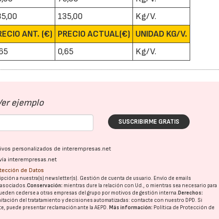
35,00
135,00
Kg/V.
RECIO ANT. (€)
PRECIO ACTUAL(€)
UNIDAD KG/V.
,65
0,65
Kg/V.
Ver ejemplo
SUSCRIBIRME GRATIS
ativos personalizados de interempresas.net
vía interempresas.net
otección de Datos
pción a nuestra(s) newsletter(s). Gestión de cuenta de usuario. Envío de emails
o asociados.
Conservación:
mientras dure la relación con Ud., o mientras sea necesario para
ueden cederse a otras
empresas del grupo
por motivos de gestión interna.
Derechos:
imitación del tratatamiento y decisiones automatizadas:
contacte con nuestro DPD
. Si
nte, puede presentar reclamación ante la
AEPD
.
Más información:
Política de Protección de