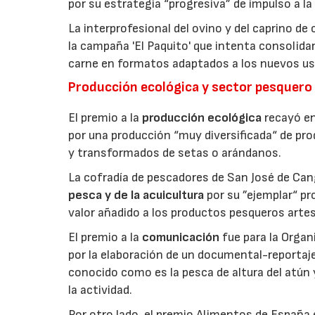
por su estrategia “progresiva” de impulso a la
La interprofesional del ovino y del caprino de
la campaña 'El Paquito' que intenta consolid
carne en formatos adaptados a los nuevos us
Producción ecológica y sector pesquero
El premio a la
producción ecológica
recayó en
por una producción “muy diversificada“ de p
y transformados de setas o arándanos.
La cofradía de pescadores de San José de Can
pesca y de la acuicultura
por su ”ejemplar“ p
valor añadido a los productos pesqueros artes
El premio a la
comunicación
fue para la Orga
por la elaboración de un documental-reportaje
conocido como es la pesca de altura del atún
la actividad.
Por otro lado, el premio Alimentos de España 