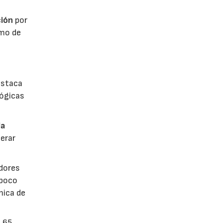
ión
por
umo de
estaca
lógicas
la
erar
dores
 poco
mica de
n 65