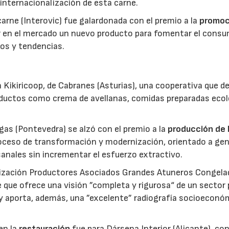
 internacionalización de esta carne.
 carne (Interovic) fue galardonada con el premio a la
promoc
ar en el mercado un nuevo producto para fomentar el cons
os y tendencias.
 Kikiricoop, de Cabranes (Asturias), una cooperativa que d
roductos como crema de avellanas, comidas preparadas eco
gas (Pontevedra) se alzó con el premio a la
producción de 
roceso de transformación y modernización, orientado a gen
anales sin incrementar el esfuerzo extractivo.
nización Productores Asociados Grandes Atuneros Congela
 que ofrece una visión ”completa y rigurosa“ de un sector
 y aporta, además, una ”excelente” radiografía socioeconó
en la
restauración
fue para Dársena Interior (Alicante), co