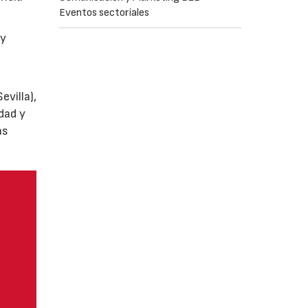
Eventos sectoriales
y
villa),
dad y
as