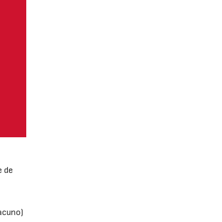
e de
vacuno)