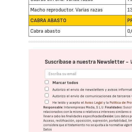
Macho reproductor. Varias razas
1
CABRA ABASTO
P
Cabra abasto
0
Suscríbase a nuestra Newsletter -
Marcar todos
Autorizo el envío de newsletters y avisos inform
Autorizo el envío de comunicaciones de terceros 
He leído y acepto el
Aviso Legal
y la
Política de Pr
Responsable:
Interempresas Media, S.L.U.
Finalidades:
Suscri
relacionados con la misma o relativos a intereses similares 
llevar a cabo las finalidades especificadas
Cesión:
Los datos p
Acceso, rectificación, oposición, supresión, portabilidad, l
considera que el tratamiento no se ajusta a la normativa vige
Datos