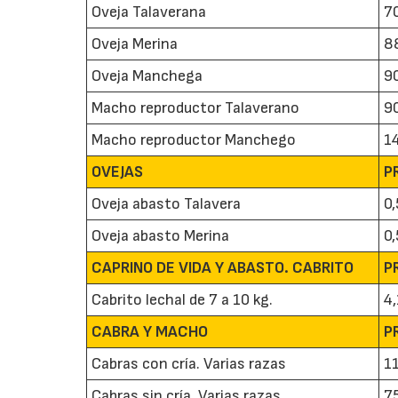
Oveja Talaverana
7
Oveja Merina
8
Oveja Manchega
9
Macho reproductor Talaverano
9
Macho reproductor Manchego
1
OVEJAS
P
Oveja abasto Talavera
0,
Oveja abasto Merina
0
CAPRINO DE VIDA Y ABASTO. CABRITO
P
Cabrito lechal de 7 a 10 kg.
4
CABRA Y MACHO
P
Cabras con cría. Varias razas
1
Cabras sin cría. Varias razas
7