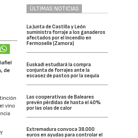
ÚLTIMAS NOTICIAS
La Junta de Castilla y León
suministra forraje a los ganaderos
afectados por el incendio en
Fermoselle (Zamora)
afiel
Euskadi estudiará la compra
conjunta de forrajes ante la
n, de
escasez de pastos por la sequía
Las cooperativas de Baleares
tinción
prevén pérdidas de hasta el 40%
el vino
por las olas de calor
encia
Extremadura convoca 38.000
y
euros en ayudas para controlar el