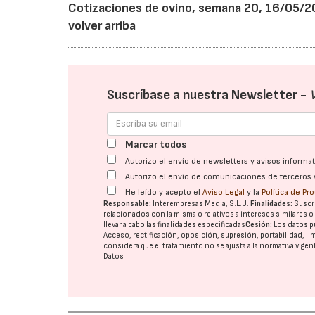
Cotizaciones de ovino, semana 20, 16/05/20
volver arriba
Suscríbase a nuestra Newsletter -
Marcar todos
Autorizo el envío de newsletters y avisos inform
Autorizo el envío de comunicaciones de terceros 
He leído y acepto el
Aviso Legal
y la
Política de Pr
Responsable:
Interempresas Media, S.L.U.
Finalidades:
Suscri
relacionados con la misma o relativos a intereses similares 
llevar a cabo las finalidades especificadas
Cesión:
Los datos p
Acceso, rectificación, oposición, supresión, portabilidad, l
considera que el tratamiento no se ajusta a la normativa vige
Datos