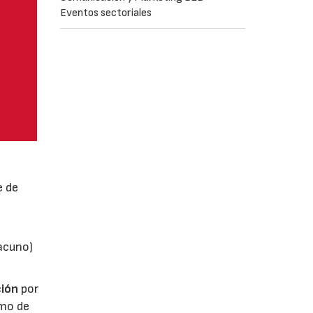
Eventos sectoriales
e de
vacuno)
ión
por
umo de