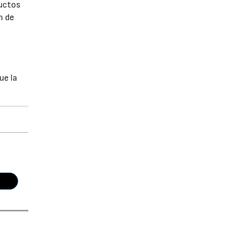
ductos
n de
ue la