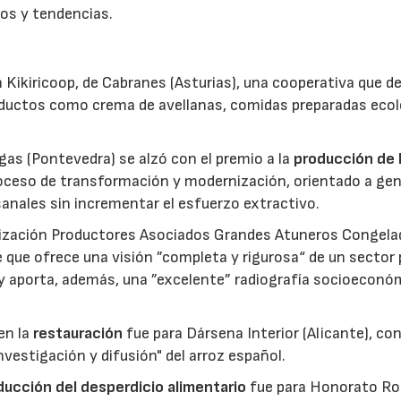
os y tendencias.
 Kikiricoop, de Cabranes (Asturias), una cooperativa que d
roductos como crema de avellanas, comidas preparadas eco
gas (Pontevedra) se alzó con el premio a la
producción de 
roceso de transformación y modernización, orientado a gen
anales sin incrementar el esfuerzo extractivo.
nización Productores Asociados Grandes Atuneros Congela
 que ofrece una visión ”completa y rigurosa“ de un sector
 y aporta, además, una ”excelente” radiografía socioeconó
en la
restauración
fue para Dársena Interior (Alicante), co
nvestigación y difusión" del arroz español.
reducción del desperdicio alimentario
fue para Honorato Ro