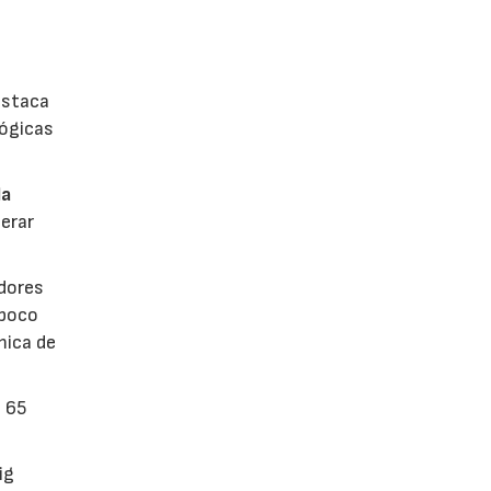
estaca
lógicas
la
erar
dores
 poco
mica de
n 65
ig