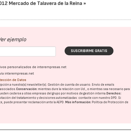
12 Mercado de Talavera de la Reina »
Ver ejemplo
SUSCRIBIRME GRATIS
22/07/2026
29/07/2026
ativos personalizados de interempresas.net
vía interempresas.net
otección de Datos
pción a nuestra(s) newsletter(s). Gestión de cuenta de usuario. Envío de emails
o asociados.
Conservación:
mientras dure la relación con Ud., o mientras sea necesario para
ueden cederse a otras
empresas del grupo
por motivos de gestión interna.
Derechos:
imitación del tratatamiento y decisiones automatizadas:
contacte con nuestro DPD
. Si
nte, puede presentar reclamación ante la
AEPD
.
Más información:
Política de Protección de