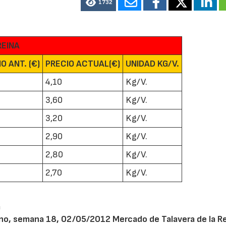
1732
REINA
O ANT. (€)
PRECIO ACTUAL(€)
UNIDAD KG/V.
4,10
Kg/V.
3,60
Kg/V.
3,20
Kg/V.
2,90
Kg/V.
2,80
Kg/V.
2,70
Kg/V.
a
ino, semana 18, 02/05/2012 Mercado de Talavera de la R