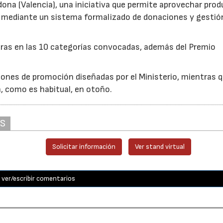
edona (Valencia), una iniciativa que permite aprovechar pro
cio mediante un sistema formalizado de donaciones y gestió
uras en las 10 categorías convocadas, además del Premio
ones de promoción diseñadas por el Ministerio, mientras q
á, como es habitual, en otoño.
AS
Solicitar información
Ver stand virtual
ver/escribir comentarios