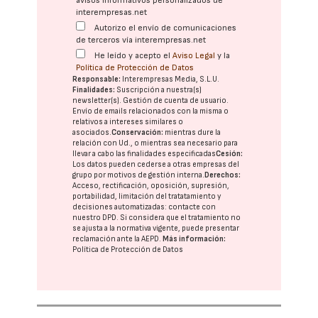
avisos informativos personalizados de
interempresas.net
Autorizo el envío de comunicaciones
de terceros vía interempresas.net
He leído y acepto el
Aviso Legal
y la
Política de Protección de Datos
Responsable:
Interempresas Media, S.L.U.
Finalidades:
Suscripción a nuestra(s)
newsletter(s). Gestión de cuenta de usuario.
Envío de emails relacionados con la misma o
relativos a intereses similares o
asociados.
Conservación:
mientras dure la
relación con Ud., o mientras sea necesario para
llevar a cabo las finalidades especificadas
Cesión:
Los datos pueden cederse a otras
empresas del
grupo
por motivos de gestión interna.
Derechos:
Acceso, rectificación, oposición, supresión,
portabilidad, limitación del tratatamiento y
decisiones automatizadas:
contacte con
nuestro DPD
. Si considera que el tratamiento no
se ajusta a la normativa vigente, puede presentar
reclamación ante la
AEPD
.
Más información:
Política de Protección de Datos