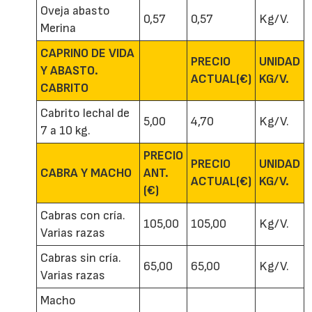
Oveja abasto
0,57
0,57
Kg/V.
Merina
CAPRINO DE VIDA
PRECIO
UNIDAD
Y ABASTO.
ACTUAL(€)
KG/V.
CABRITO
Cabrito lechal de
5,00
4,70
Kg/V.
7 a 10 kg.
PRECIO
PRECIO
UNIDAD
CABRA Y MACHO
ANT.
ACTUAL(€)
KG/V.
(€)
Cabras con cría.
105,00
105,00
Kg/V.
Varias razas
Cabras sin cría.
65,00
65,00
Kg/V.
Varias razas
Macho