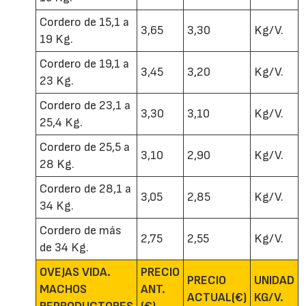
Cordero de 15,1 a
3,65
3,30
Kg/V.
19 Kg.
Cordero de 19,1 a
3,45
3,20
Kg/V.
23 Kg.
Cordero de 23,1 a
3,30
3,10
Kg/V.
25,4 Kg.
Cordero de 25,5 a
3,10
2,90
Kg/V.
28 Kg.
Cordero de 28,1 a
3,05
2,85
Kg/V.
34 Kg.
Cordero de más
2,75
2,55
Kg/V.
de 34 Kg.
OVEJAS VIDA.
PRECIO
PRECIO
UNIDAD
MACHOS
ANT.
ACTUAL(€)
KG/V.