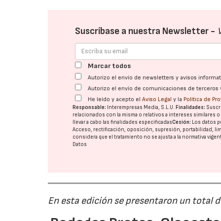
Suscríbase a nuestra Newsletter -
Marcar todos
Autorizo el envío de newsletters y avisos inform
Autorizo el envío de comunicaciones de terceros 
He leído y acepto el
Aviso Legal
y la
Política de Pr
Responsable:
Interempresas Media, S.L.U.
Finalidades:
Suscri
relacionados con la misma o relativos a intereses similares 
llevar a cabo las finalidades especificadas
Cesión:
Los datos p
Acceso, rectificación, oposición, supresión, portabilidad, l
considera que el tratamiento no se ajusta a la normativa vige
Datos
En esta edición se presentaron un total 