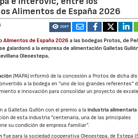
a e Interovic, entre los
ios Alimentos de España 2026
6
2097
io
Alimentos de España 2026
a las bodegas Protos, de Peñ
 se galardonó a la empresa de alimentación Galletas Gulló
sevillana Oleoestepa.
ación
(MAPA) informó de la concesión a Protos de dicha dis
nvertido a la bodega en “uno de los grandes referentes“ d
miento e innovación para consolidar un proyecto de excel
ón a Galletas Gullón con el premio a la
industria alimentaria
ión de esta industria ”centenaria, una de las principales
ene su condición de empresa familiar”.
n
fue para la sociedad cooperativa Oleoestepa, de Estepa (Se