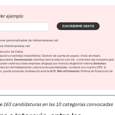
Ver ejemplo
SUSCRIBIRME GRATIS
ativos personalizados de interempresas.net
vía interempresas.net
otección de Datos
pción a nuestra(s) newsletter(s). Gestión de cuenta de usuario. Envío de emails
o asociados.
Conservación:
mientras dure la relación con Ud., o mientras sea necesario para
ueden cederse a otras
empresas del grupo
por motivos de gestión interna.
Derechos:
imitación del tratatamiento y decisiones automatizadas:
contacte con nuestro DPD
. Si
nte, puede presentar reclamación ante la
AEPD
.
Más información:
Política de Protección de
de 163 candidaturas en las 10 categorías convocadas