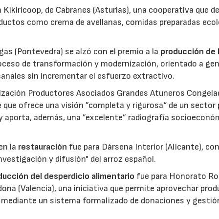
 Kikiricoop, de Cabranes (Asturias), una cooperativa que d
roductos como crema de avellanas, comidas preparadas eco
gas (Pontevedra) se alzó con el premio a la
producción de 
roceso de transformación y modernización, orientado a gen
anales sin incrementar el esfuerzo extractivo.
nización Productores Asociados Grandes Atuneros Congela
 que ofrece una visión ”completa y rigurosa“ de un sector
 y aporta, además, una ”excelente” radiografía socioeconó
en la
restauración
fue para Dársena Interior (Alicante), co
nvestigación y difusión" del arroz español.
reducción del desperdicio alimentario
fue para Honorato Ro
edona (Valencia), una iniciativa que permite aprovechar pro
cio mediante un sistema formalizado de donaciones y gestió