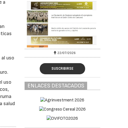
e a
san
cticas
22/07/2026
 al uso
SUSCRIBIRSE
uro.
l uso
ENLACES DESTACADOS
icos,
Epruma
a salud