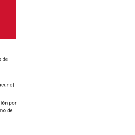
e de
vacuno)
ión
por
umo de