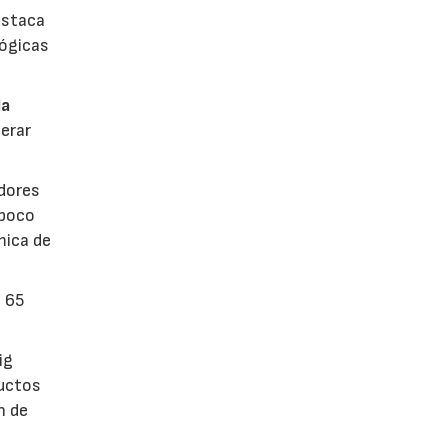
estaca
lógicas
la
erar
dores
 poco
mica de
n 65
ig
ductos
n de