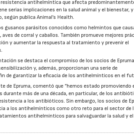
a resistencia antihelmíntica que afecta predominantement
ne serias implicaciones en la salud animal y el bienestar, y
, según publica Animal’s Health.
 los gusanos parásitos conocidos como helmintos que cau
, aves de corral y caballos. También promueve mejores prá
ción y aumentar la respuesta al tratamiento y prevenir el
s.
22/07/2026
29/07/2026
tación se destaca el compromiso de los socios de Epruma
ensibilización y, además, proporcionan una serie de
 de garantizar la eficacia de los antihelmínticos en el fut
ente de Epruma, comentó que “hemos estado promoviendo e
durante más de una década, en particular, de los antibiót
sistencia a los antibióticos. Sin embargo, los socios de 
ia a los antihelmínticos como otro reto para el sector de l
tratamientos antihelmínticos para salvaguardar la salud y el