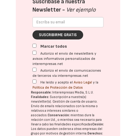
Suscríbase a nuestra
Newsletter -
Ver ejemplo
SUSCRIBIRME GRATIS
Marcar todos
Autorizo el envío de newsletters y
avisos informativos personalizados de
interempresas.net
Autorizo el envío de comunicaciones
de terceros vía interempresas.net
He leído y acepto el
Aviso Legal
y la
Política de Protección de Datos
Responsable:
Interempresas Media, S.L.U.
Finalidades:
Suscripción a nuestra(s)
newsletter(s). Gestión de cuenta de usuario.
Envío de emails relacionados con la misma o
relativos a intereses similares o
asociados.
Conservación:
mientras dure la
relación con Ud., o mientras sea necesario para
llevar a cabo las finalidades especificadas
Cesión:
Los datos pueden cederse a otras
empresas del
grupo
por motivos de gestión interna.
Derechos: