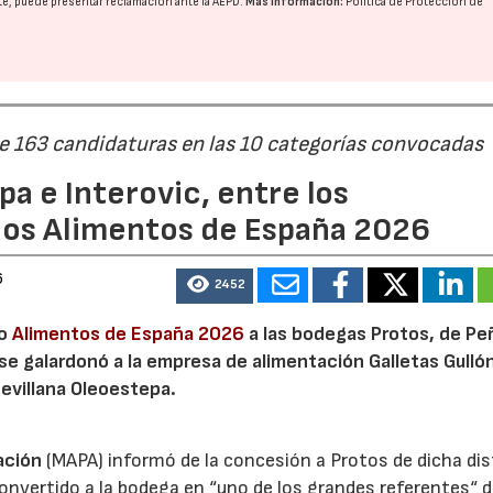
nte, puede presentar reclamación ante la
AEPD
.
Más información:
Política de Protección de
de 163 candidaturas en las 10 categorías convocadas
a e Interovic, entre los
ios Alimentos de España 2026
6
2452
io
Alimentos de España 2026
a las bodegas Protos, de Peñ
 se galardonó a la empresa de alimentación Galletas Gulló
sevillana Oleoestepa.
ación
(MAPA) informó de la concesión a Protos de dicha dis
nvertido a la bodega en “uno de los grandes referentes“ d