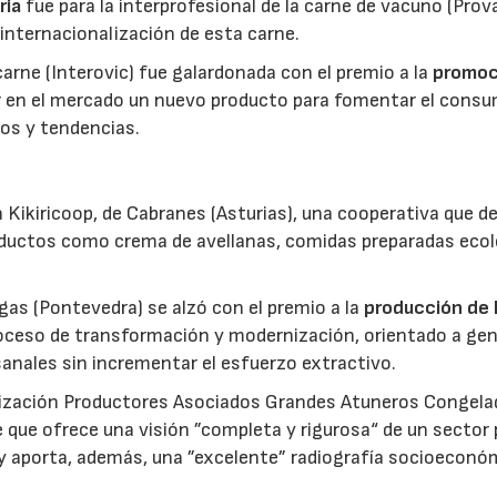
ria
fue para la interprofesional de la carne de vacuno (Pro
 internacionalización de esta carne.
 carne (Interovic) fue galardonada con el premio a la
promoc
ar en el mercado un nuevo producto para fomentar el cons
os y tendencias.
 Kikiricoop, de Cabranes (Asturias), una cooperativa que d
roductos como crema de avellanas, comidas preparadas eco
gas (Pontevedra) se alzó con el premio a la
producción de 
roceso de transformación y modernización, orientado a gen
anales sin incrementar el esfuerzo extractivo.
nización Productores Asociados Grandes Atuneros Congela
 que ofrece una visión ”completa y rigurosa“ de un sector
 y aporta, además, una ”excelente” radiografía socioeconó