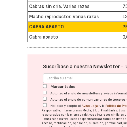
Cabras sin cría. Varias razas
7
Macho reproductor. Varias razas
1
CABRA ABASTO
P
Cabra abasto
0
Suscríbase a nuestra Newsletter -
Marcar todos
Autorizo el envío de newsletters y avisos inform
Autorizo el envío de comunicaciones de terceros 
He leído y acepto el
Aviso Legal
y la
Política de Pr
Responsable:
Interempresas Media, S.L.U.
Finalidades:
Suscri
relacionados con la misma o relativos a intereses similares 
llevar a cabo las finalidades especificadas
Cesión:
Los datos p
Acceso, rectificación, oposición, supresión, portabilidad, l