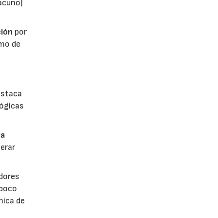
vacuno)
ión
por
umo de
estaca
lógicas
la
erar
dores
 poco
mica de