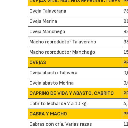
OVEJAS VIDA. MACHOS REPRODUCTORES
P
Oveja Talaverana
7
Oveja Merina
8
Oveja Manchega
9
Macho reproductor Talaverano
9
Macho reproductor Manchego
1
OVEJAS
P
Oveja abasto Talavera
0
Oveja abasto Merina
0,
CAPRINO DE VIDA Y ABASTO. CABRITO
P
Cabrito lechal de 7 a 10 kg.
4
CABRA Y MACHO
P
Cabras con cría. Varias razas
1