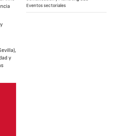
Eventos sectoriales
encia
y
villa),
dad y
as