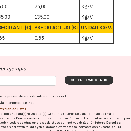
5,00
75,00
Kg/V.
35,00
135,00
Kg/V.
RECIO ANT. (€)
PRECIO ACTUAL(€)
UNIDAD KG/V.
,65
0,65
Kg/V.
Ver ejemplo
SUSCRIBIRME GRATIS
ativos personalizados de interempresas.net
vía interempresas.net
otección de Datos
pción a nuestra(s) newsletter(s). Gestión de cuenta de usuario. Envío de emails
o asociados.
Conservación:
mientras dure la relación con Ud., o mientras sea necesario para
ueden cederse a otras
empresas del grupo
por motivos de gestión interna.
Derechos:
imitación del tratatamiento y decisiones automatizadas:
contacte con nuestro DPD
. Si