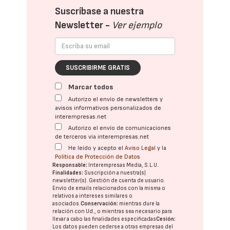
Suscríbase a nuestra
Newsletter -
Ver ejemplo
SUSCRIBIRME GRATIS
Marcar todos
Autorizo el envío de newsletters y
avisos informativos personalizados de
interempresas.net
Autorizo el envío de comunicaciones
de terceros vía interempresas.net
He leído y acepto el
Aviso Legal
y la
Política de Protección de Datos
Responsable:
Interempresas Media, S.L.U.
Finalidades:
Suscripción a nuestra(s)
newsletter(s). Gestión de cuenta de usuario.
Envío de emails relacionados con la misma o
relativos a intereses similares o
asociados.
Conservación:
mientras dure la
relación con Ud., o mientras sea necesario para
llevar a cabo las finalidades especificadas
Cesión:
Los datos pueden cederse a otras
empresas del