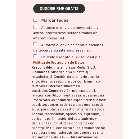
SUSCRIBIRME GRATIS
Marcar todos
Autorizo el envío de newsletters y
avisos informativos personalizados de
interempresas.net
Autorizo el envío de comunicaciones
de terceros vía interempresas.net
He leído y acepto el
Aviso Legal
y la
Política de Protección de Datos
Responsable:
Interempresas Media, S.L.U.
Finalidades:
Suscripción a nuestra(s)
newsletter(s). Gestión de cuenta de usuario.
Envío de emails relacionados con la misma o
relativos a intereses similares o
asociados.
Conservación:
mientras dure la
relación con Ud., o mientras sea necesario para
llevar a cabo las finalidades especificadas
Cesión:
Los datos pueden cederse a otras
empresas del
grupo
por motivos de gestión interna.
Derechos:
Acceso, rectificación, oposición, supresión,
portabilidad, limitación del tratatamiento y
decisiones automatizadas:
contacte con
nuestro DPD
. Si considera que el tratamiento no
se ajusta a la normativa vigente, puede presentar
reclamación ante la
AEPD
.
Más información: