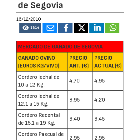
de Segovia
16/12/2010
1814
MERCADO DE GANADO DE SEGOVIA
GANADO OVINO
PRECIO
PRECIO
(EUROS KG/VIVO)
ANT. (€)
ACTUAL(€)
Cordero lechal de
4,70
4,95
10 a 12 Kg.
Cordero lechal de
3,95
4,20
12,1 a 15 Kg.
Cordero Recental
3,40
3,45
de 15,1 a 19 Kg.
Cordero Pascual de
2,95
2,95