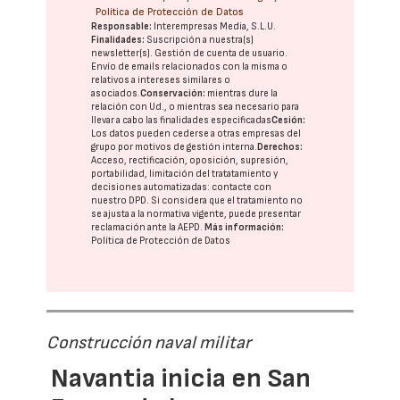
Política de Protección de Datos
Responsable:
Interempresas Media, S.L.U.
Finalidades:
Suscripción a nuestra(s)
newsletter(s). Gestión de cuenta de usuario.
Envío de emails relacionados con la misma o
relativos a intereses similares o
asociados.
Conservación:
mientras dure la
relación con Ud., o mientras sea necesario para
llevar a cabo las finalidades especificadas
Cesión:
Los datos pueden cederse a otras
empresas del
grupo
por motivos de gestión interna.
Derechos:
Acceso, rectificación, oposición, supresión,
portabilidad, limitación del tratatamiento y
decisiones automatizadas:
contacte con
nuestro DPD
. Si considera que el tratamiento no
se ajusta a la normativa vigente, puede presentar
reclamación ante la
AEPD
.
Más información:
Política de Protección de Datos
Construcción naval militar
Navantia inicia en San