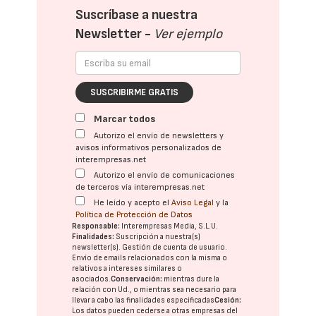
Suscríbase a nuestra
Newsletter -
Ver ejemplo
SUSCRIBIRME GRATIS
Marcar todos
Autorizo el envío de newsletters y
avisos informativos personalizados de
interempresas.net
Autorizo el envío de comunicaciones
de terceros vía interempresas.net
He leído y acepto el
Aviso Legal
y la
Política de Protección de Datos
Responsable:
Interempresas Media, S.L.U.
Finalidades:
Suscripción a nuestra(s)
newsletter(s). Gestión de cuenta de usuario.
Envío de emails relacionados con la misma o
relativos a intereses similares o
asociados.
Conservación:
mientras dure la
relación con Ud., o mientras sea necesario para
llevar a cabo las finalidades especificadas
Cesión:
Los datos pueden cederse a otras
empresas del