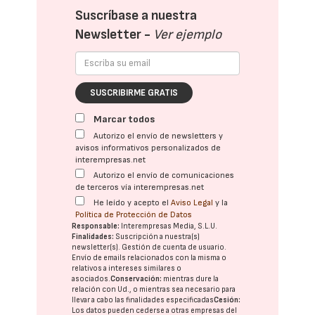
Suscríbase a nuestra
Newsletter -
Ver ejemplo
SUSCRIBIRME GRATIS
Marcar todos
Autorizo el envío de newsletters y
avisos informativos personalizados de
interempresas.net
Autorizo el envío de comunicaciones
de terceros vía interempresas.net
He leído y acepto el
Aviso Legal
y la
Política de Protección de Datos
Responsable:
Interempresas Media, S.L.U.
Finalidades:
Suscripción a nuestra(s)
newsletter(s). Gestión de cuenta de usuario.
Envío de emails relacionados con la misma o
relativos a intereses similares o
asociados.
Conservación:
mientras dure la
relación con Ud., o mientras sea necesario para
llevar a cabo las finalidades especificadas
Cesión:
Los datos pueden cederse a otras
empresas del