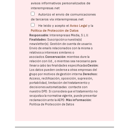
avisos informativos personalizados de
interempresas.net
Autorizo el envío de comunicaciones
de terceros vía interempresas.net
He leído y acepto el
Aviso Legal
y la
Política de Protección de Datos
Responsable:
Interempresas Media, S.L.U.
Finalidades:
Suscripción a nuestra(s)
newsletter(s). Gestión de cuenta de usuario.
Envío de emails relacionados con la misma o
relativos a intereses similares o
asociados.
Conservación:
mientras dure la
relación con Ud., o mientras sea necesario para
llevar a cabo las finalidades especificadas
Cesión:
Los datos pueden cederse a otras
empresas del
grupo
por motivos de gestión interna.
Derechos:
Acceso, rectificación, oposición, supresión,
portabilidad, limitación del tratatamiento y
decisiones automatizadas:
contacte con
nuestro DPD
. Si considera que el tratamiento no
se ajusta a la normativa vigente, puede presentar
reclamación ante la
AEPD
.
Más información:
Política de Protección de Datos