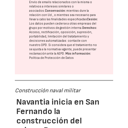
Envío de emails relacionados con la misma o
relativos a intereses similares o
asociados.
Conservación:
mientras dure la
relación con Ud., o mientras sea necesario para
llevar a cabo las finalidades especificadas
Cesión:
Los datos pueden cederse a otras
empresas del
grupo
por motivos de gestión interna.
Derechos:
Acceso, rectificación, oposición, supresión,
portabilidad, limitación del tratatamiento y
decisiones automatizadas:
contacte con
nuestro DPD
. Si considera que el tratamiento no
se ajusta a la normativa vigente, puede presentar
reclamación ante la
AEPD
.
Más información:
Política de Protección de Datos
Construcción naval militar
Navantia inicia en San
Fernando la
construcción del