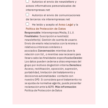
Autorizo el envío de newsletters y
avisos informativos personalizados de
interempresas.net
Autorizo el envío de comunicaciones
de terceros vía interempresas.net
He leído y acepto el
Aviso Legal
y la
Política de Protección de Datos
Responsable:
Interempresas Media, S.L.U.
Finalidades:
Suscripción a nuestra(s)
newsletter(s). Gestión de cuenta de usuario.
Envío de emails relacionados con la misma o
relativos a intereses similares o
asociados.
Conservación:
mientras dure la
relación con Ud., o mientras sea necesario para
llevar a cabo las finalidades especificadas
Cesión:
Los datos pueden cederse a otras
empresas del
grupo
por motivos de gestión interna.
Derechos:
Acceso, rectificación, oposición, supresión,
portabilidad, limitación del tratatamiento y
decisiones automatizadas:
contacte con
nuestro DPD
. Si considera que el tratamiento no
se ajusta a la normativa vigente, puede presentar
reclamación ante la
AEPD
.
Más información:
Política de Protección de Datos