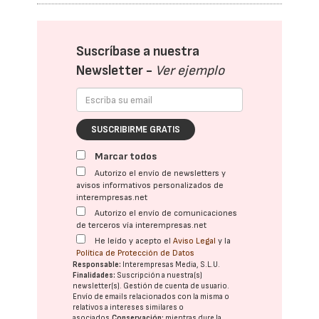
Suscríbase a nuestra
Newsletter -
Ver ejemplo
SUSCRIBIRME GRATIS
Marcar todos
Autorizo el envío de newsletters y
avisos informativos personalizados de
interempresas.net
Autorizo el envío de comunicaciones
de terceros vía interempresas.net
He leído y acepto el
Aviso Legal
y la
Política de Protección de Datos
Responsable:
Interempresas Media, S.L.U.
Finalidades:
Suscripción a nuestra(s)
newsletter(s). Gestión de cuenta de usuario.
Envío de emails relacionados con la misma o
relativos a intereses similares o
asociados.
Conservación:
mientras dure la