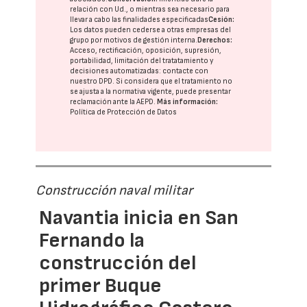
relación con Ud., o mientras sea necesario para
llevar a cabo las finalidades especificadas
Cesión:
Los datos pueden cederse a otras
empresas del
grupo
por motivos de gestión interna.
Derechos:
Acceso, rectificación, oposición, supresión,
portabilidad, limitación del tratatamiento y
decisiones automatizadas:
contacte con
nuestro DPD
. Si considera que el tratamiento no
se ajusta a la normativa vigente, puede presentar
reclamación ante la
AEPD
.
Más información:
Política de Protección de Datos
Construcción naval militar
Navantia inicia en San
Fernando la
construcción del
primer Buque