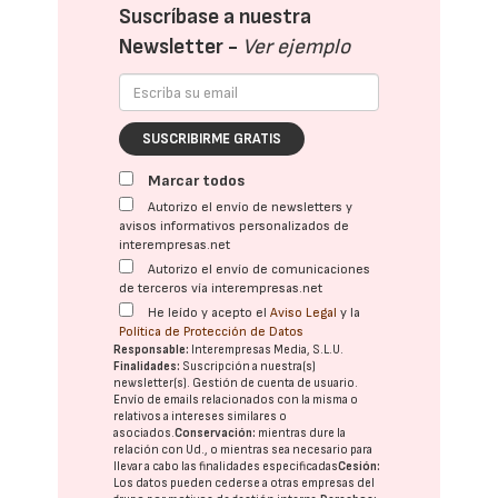
Suscríbase a nuestra
Newsletter -
Ver ejemplo
SUSCRIBIRME GRATIS
Marcar todos
Autorizo el envío de newsletters y
avisos informativos personalizados de
interempresas.net
Autorizo el envío de comunicaciones
de terceros vía interempresas.net
He leído y acepto el
Aviso Legal
y la
Política de Protección de Datos
Responsable:
Interempresas Media, S.L.U.
Finalidades:
Suscripción a nuestra(s)
newsletter(s). Gestión de cuenta de usuario.
Envío de emails relacionados con la misma o
relativos a intereses similares o
asociados.
Conservación:
mientras dure la
relación con Ud., o mientras sea necesario para
llevar a cabo las finalidades especificadas
Cesión:
Los datos pueden cederse a otras
empresas del