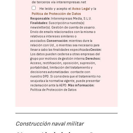
de terceros vía interempresas.net
He leído y acepto el
Aviso Legal
y la
Política de Protección de Datos
Responsable:
Interempresas Media, S.L.U.
Finalidades:
Suscripción a nuestra(s)
newsletter(s). Gestión de cuenta de usuario.
Envío de emails relacionados con la misma o
relativos a intereses similares o
asociados.
Conservación:
mientras dure la
relación con Ud., o mientras sea necesario para
llevar a cabo las finalidades especificadas
Cesión:
Los datos pueden cederse a otras
empresas del
grupo
por motivos de gestión interna.
Derechos:
Acceso, rectificación, oposición, supresión,
portabilidad, limitación del tratatamiento y
decisiones automatizadas:
contacte con
nuestro DPD
. Si considera que el tratamiento no
se ajusta a la normativa vigente, puede presentar
reclamación ante la
AEPD
.
Más información:
Política de Protección de Datos
Construcción naval militar