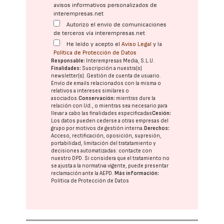
avisos informativos personalizados de
interempresas.net
Autorizo el envío de comunicaciones
de terceros vía interempresas.net
He leído y acepto el
Aviso Legal
y la
Política de Protección de Datos
Responsable:
Interempresas Media, S.L.U.
Finalidades:
Suscripción a nuestra(s)
newsletter(s). Gestión de cuenta de usuario.
Envío de emails relacionados con la misma o
relativos a intereses similares o
asociados.
Conservación:
mientras dure la
relación con Ud., o mientras sea necesario para
llevar a cabo las finalidades especificadas
Cesión:
Los datos pueden cederse a otras
empresas del
grupo
por motivos de gestión interna.
Derechos:
Acceso, rectificación, oposición, supresión,
portabilidad, limitación del tratatamiento y
decisiones automatizadas:
contacte con
nuestro DPD
. Si considera que el tratamiento no
se ajusta a la normativa vigente, puede presentar
reclamación ante la
AEPD
.
Más información:
Política de Protección de Datos