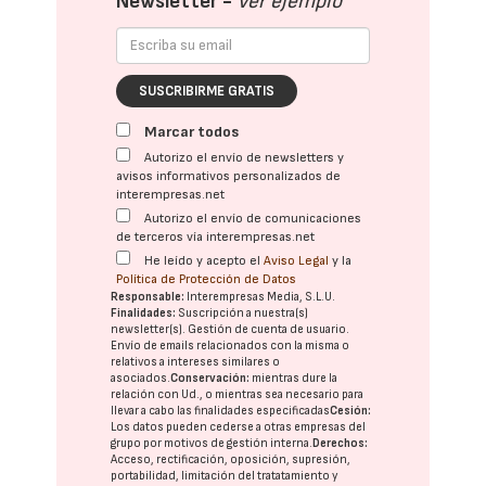
Newsletter -
Ver ejemplo
SUSCRIBIRME GRATIS
Marcar todos
Autorizo el envío de newsletters y
avisos informativos personalizados de
interempresas.net
Autorizo el envío de comunicaciones
de terceros vía interempresas.net
He leído y acepto el
Aviso Legal
y la
Política de Protección de Datos
Responsable:
Interempresas Media, S.L.U.
Finalidades:
Suscripción a nuestra(s)
newsletter(s). Gestión de cuenta de usuario.
Envío de emails relacionados con la misma o
relativos a intereses similares o
asociados.
Conservación:
mientras dure la
relación con Ud., o mientras sea necesario para
llevar a cabo las finalidades especificadas
Cesión:
Los datos pueden cederse a otras
empresas del
grupo
por motivos de gestión interna.
Derechos:
Acceso, rectificación, oposición, supresión,
portabilidad, limitación del tratatamiento y