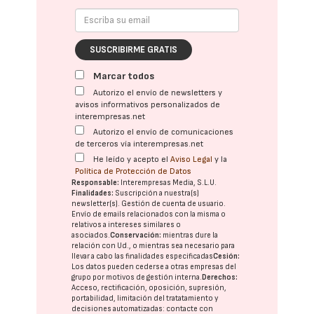
SUSCRIBIRME GRATIS
Marcar todos
Autorizo el envío de newsletters y
avisos informativos personalizados de
interempresas.net
Autorizo el envío de comunicaciones
de terceros vía interempresas.net
He leído y acepto el
Aviso Legal
y la
Política de Protección de Datos
Responsable:
Interempresas Media, S.L.U.
Finalidades:
Suscripción a nuestra(s)
newsletter(s). Gestión de cuenta de usuario.
Envío de emails relacionados con la misma o
relativos a intereses similares o
asociados.
Conservación:
mientras dure la
relación con Ud., o mientras sea necesario para
llevar a cabo las finalidades especificadas
Cesión:
Los datos pueden cederse a otras
empresas del
grupo
por motivos de gestión interna.
Derechos:
Acceso, rectificación, oposición, supresión,
portabilidad, limitación del tratatamiento y
decisiones automatizadas:
contacte con