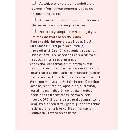
Autorizo el envío de newsletters y
avisos informativos personalizados de
interempresas.net
Autorizo el envío de comunicaciones
de terceros vía interempresas.net
He leído y acepto el
Aviso Legal
y la
Política de Protección de Datos
Responsable:
Interempresas Media, S.L.U.
Finalidades:
Suscripción a nuestra(s)
newsletter(s). Gestión de cuenta de usuario.
Envío de emails relacionados con la misma o
relativos a intereses similares o
asociados.
Conservación:
mientras dure la
relación con Ud., o mientras sea necesario para
llevar a cabo las finalidades especificadas
Cesión:
Los datos pueden cederse a otras
empresas del
grupo
por motivos de gestión interna.
Derechos:
Acceso, rectificación, oposición, supresión,
portabilidad, limitación del tratatamiento y
decisiones automatizadas:
contacte con
nuestro DPD
. Si considera que el tratamiento no
se ajusta a la normativa vigente, puede presentar
reclamación ante la
AEPD
.
Más información:
Política de Protección de Datos