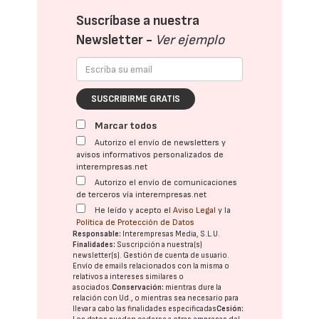
Suscríbase a nuestra
Newsletter -
Ver ejemplo
SUSCRIBIRME GRATIS
Marcar todos
Autorizo el envío de newsletters y
avisos informativos personalizados de
interempresas.net
Autorizo el envío de comunicaciones
de terceros vía interempresas.net
He leído y acepto el
Aviso Legal
y la
Política de Protección de Datos
Responsable:
Interempresas Media, S.L.U.
Finalidades:
Suscripción a nuestra(s)
newsletter(s). Gestión de cuenta de usuario.
Envío de emails relacionados con la misma o
relativos a intereses similares o
asociados.
Conservación:
mientras dure la
relación con Ud., o mientras sea necesario para
llevar a cabo las finalidades especificadas
Cesión: