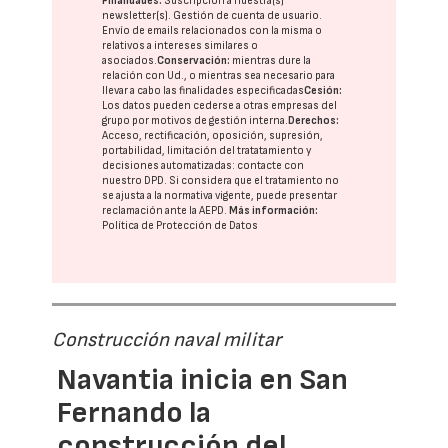
Finalidades:
Suscripción a nuestra(s)
newsletter(s). Gestión de cuenta de usuario.
Envío de emails relacionados con la misma o
relativos a intereses similares o
asociados.
Conservación:
mientras dure la
relación con Ud., o mientras sea necesario para
llevar a cabo las finalidades especificadas
Cesión:
Los datos pueden cederse a otras
empresas del
grupo
por motivos de gestión interna.
Derechos:
Acceso, rectificación, oposición, supresión,
portabilidad, limitación del tratatamiento y
decisiones automatizadas:
contacte con
nuestro DPD
. Si considera que el tratamiento no
se ajusta a la normativa vigente, puede presentar
reclamación ante la
AEPD
.
Más información:
Política de Protección de Datos
Construcción naval militar
Navantia inicia en San
Fernando la
construcción del