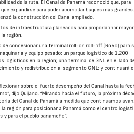
iabilidad de la ruta. El Canal de Panamá reconoció que, para
ía que expandirse para poder acomodar buques más grandes. 
enzó la construcción del Canal ampliado.
ctos de infraestructura planeados para proporcionar mayo
la región.
 de concesionar una terminal roll-on roll-off (RoRo) para s
 maquinaria y equipo pesado; un parque logístico de 1,200
s logísticos en la región; una terminal de GNL en el lado de
cimiento y redistribución al segmento GNL; y continuará e
flexionar sobre el fuerte desempeño del Canal hasta la fech
imo”, dijo Quijano. “Mirando hacia el futuro, la próxima déc
istoria del Canal de Panamá a medida que continuamos ava
 la región para posicionar a Panamá como el centro logíst
es y para el pueblo panameño”.