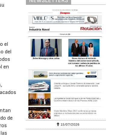
NEWSLETTERS
su
o el
o del
todos
l en
,
tacados
entan
ado de
tros
15/07/2026
 las