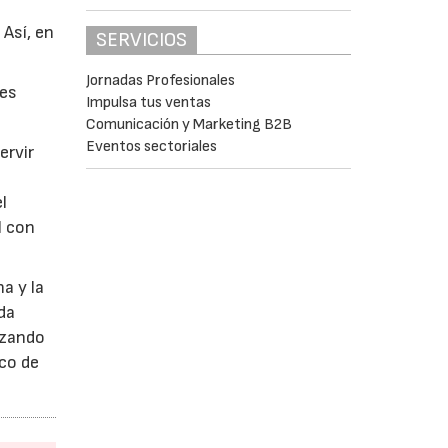
Así, en
SERVICIOS
Jornadas Profesionales
res
Impulsa tus ventas
Comunicación y Marketing B2B
Eventos sectoriales
ervir
l
l con
a y la
ada
nzando
ico de