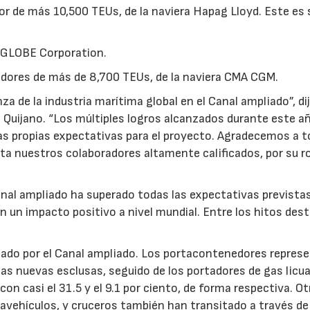
r de más 10,500 TEUs, de la naviera Hapag Lloyd. Este es 
 GLOBE Corporation.
ores de más de 8,700 TEUs, de la naviera CMA CGM.
a de la industria marítima global en el Canal ampliado”, dij
 Quijano. “Los múltiples logros alcanzados durante este añ
as propias expectativas para el proyecto. Agradecemos a 
ta nuestros colaboradores altamente calificados, por su ro
nal ampliado ha superado todas las expectativas previstas
n un impacto positivo a nivel mundial. Entre los hitos des
ado por el Canal ampliado. Los portacontenedores repres
e las nuevas esclusas, seguido de los portadores de gas licu
con casi el 31.5 y el 9.1 por ciento, de forma respectiva. O
15/07/2026
29/07/2026
vehículos, y cruceros también han transitado a través de