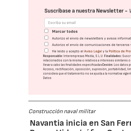
Suscríbase a nuestra Newsletter -
Marcar todos
Autorizo el envío de newsletters y avisos inform
Autorizo el envío de comunicaciones de terceros 
He leído y acepto el
Aviso Legal
y la
Política de Pr
Responsable:
Interempresas Media, S.L.U.
Finalidades:
Suscri
relacionados con la misma o relativos a intereses similares 
llevar a cabo las finalidades especificadas
Cesión:
Los datos p
Acceso, rectificación, oposición, supresión, portabilidad, l
considera que el tratamiento no se ajusta a la normativa vige
Datos
Construcción naval militar
Navantia inicia en San Fe