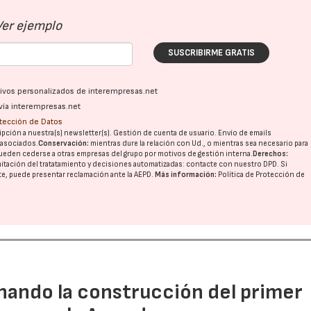
Ver ejemplo
SUSCRIBIRME GRATIS
ativos personalizados de interempresas.net
vía interempresas.net
otección de Datos
pción a nuestra(s) newsletter(s). Gestión de cuenta de usuario. Envío de emails
o asociados.
Conservación:
mientras dure la relación con Ud., o mientras sea necesario para
ueden cederse a otras
empresas del grupo
por motivos de gestión interna.
Derechos:
imitación del tratatamiento y decisiones automatizadas:
contacte con nuestro DPD
. Si
nte, puede presentar reclamación ante la
AEPD
.
Más información:
Política de Protección de
rnando la construcción del primer