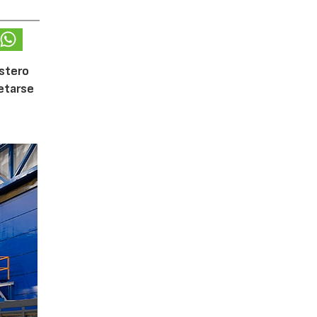
ostero
letarse