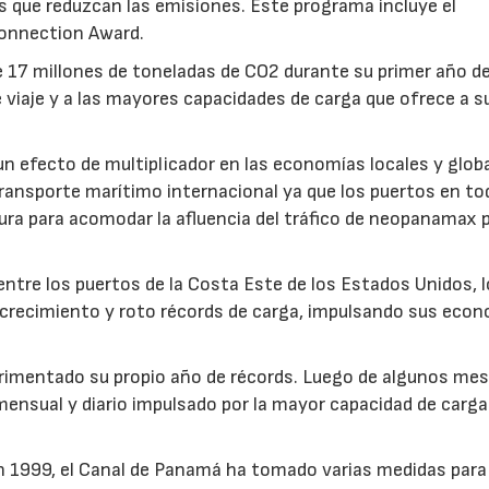
 que reduzcan las emisiones. Este programa incluye el
onnection Award.
e 17 millones de toneladas de CO2 durante su primer año d
 viaje y a las mayores capacidades de carga que ofrece a s
un efecto de multiplicador en las economías locales y globa
ransporte marítimo internacional ya que los puertos en to
ra para acomodar la afluencia del tráfico de neopanamax p
entre los puertos de la Costa Este de los Estados Unidos, 
crecimiento y roto récords de carga, impulsando sus eco
imentado su propio año de récords. Luego de algunos mes
 mensual y diario impulsado por la mayor capacidad de carga
 en 1999, el Canal de Panamá ha tomado varias medidas para