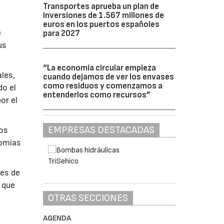
Transportes aprueba un plan de
inversiones de 1.567 millones de
euros en los puertos españoles
e
para 2027
us
“La economía circular empieza
les,
cuando dejamos de ver los envases
como residuos y comenzamos a
do el
entenderlos como recursos”
or el
EMPRESAS DESTACADAS
los
nomías
es de
 que
OTRAS SECCIONES
AGENDA