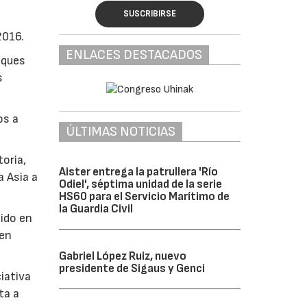
SUSCRIBIRSE
2016.
ENLACES DESTACADOS
uques
s
os a
ÚLTIMAS NOTICIAS
toria,
Aister entrega la patrullera 'Río
a Asia a
Odiel', séptima unidad de la serie
HS60 para el Servicio Marítimo de
la Guardia Civil
tido en
 en
Gabriel López Ruiz, nuevo
presidente de Sigaus y Genci
iativa
ta a