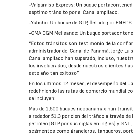
-Valparaiso Express: Un buque portacontenedo
séptimo tránsito por el Canal ampliado.
-Yuhsho: Un buque de GLP, fletado por ENEOS
-CMA CGM Melisande: Un buque portacontened
“Estos tránsitos son testimonio de la confianz
administrador del Canal de Panamá, Jorge Luis
Canal ampliado han superado, incluso, nuestr
los involucrados, desde nuestros clientes has
este año tan exitoso”.
En los últimos 12 meses, el desempeño del Ca
redefiniendo las rutas de comercio mundial co
se incluyen:
Más de 1,500 buques neopanamax han transit
alrededor 51.3 por cien del tráfico a través d
petróleo (GLP por sus siglas en inglés) y GNL, 
segmentos como graneleros, tanqueros, porta