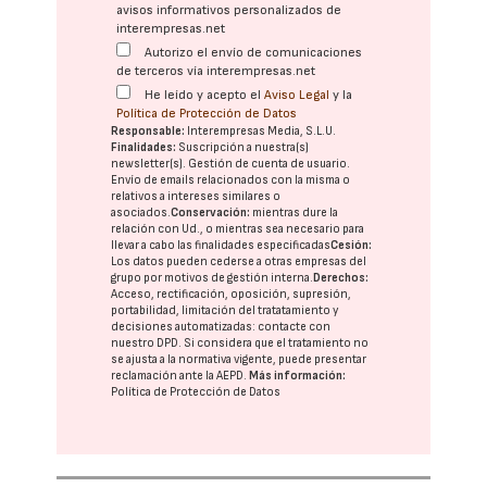
avisos informativos personalizados de
interempresas.net
Autorizo el envío de comunicaciones
de terceros vía interempresas.net
He leído y acepto el
Aviso Legal
y la
Política de Protección de Datos
Responsable:
Interempresas Media, S.L.U.
Finalidades:
Suscripción a nuestra(s)
newsletter(s). Gestión de cuenta de usuario.
Envío de emails relacionados con la misma o
relativos a intereses similares o
asociados.
Conservación:
mientras dure la
relación con Ud., o mientras sea necesario para
llevar a cabo las finalidades especificadas
Cesión:
Los datos pueden cederse a otras
empresas del
grupo
por motivos de gestión interna.
Derechos:
Acceso, rectificación, oposición, supresión,
portabilidad, limitación del tratatamiento y
decisiones automatizadas:
contacte con
nuestro DPD
. Si considera que el tratamiento no
se ajusta a la normativa vigente, puede presentar
reclamación ante la
AEPD
.
Más información:
Política de Protección de Datos