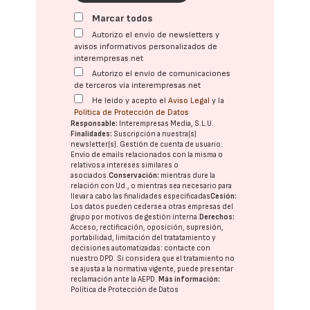
Marcar todos
Autorizo el envío de newsletters y
avisos informativos personalizados de
interempresas.net
Autorizo el envío de comunicaciones
de terceros vía interempresas.net
He leído y acepto el
Aviso Legal
y la
Política de Protección de Datos
Responsable:
Interempresas Media, S.L.U.
Finalidades:
Suscripción a nuestra(s)
newsletter(s). Gestión de cuenta de usuario.
Envío de emails relacionados con la misma o
relativos a intereses similares o
asociados.
Conservación:
mientras dure la
relación con Ud., o mientras sea necesario para
llevar a cabo las finalidades especificadas
Cesión:
Los datos pueden cederse a otras
empresas del
grupo
por motivos de gestión interna.
Derechos:
Acceso, rectificación, oposición, supresión,
portabilidad, limitación del tratatamiento y
decisiones automatizadas:
contacte con
nuestro DPD
. Si considera que el tratamiento no
se ajusta a la normativa vigente, puede presentar
reclamación ante la
AEPD
.
Más información:
Política de Protección de Datos