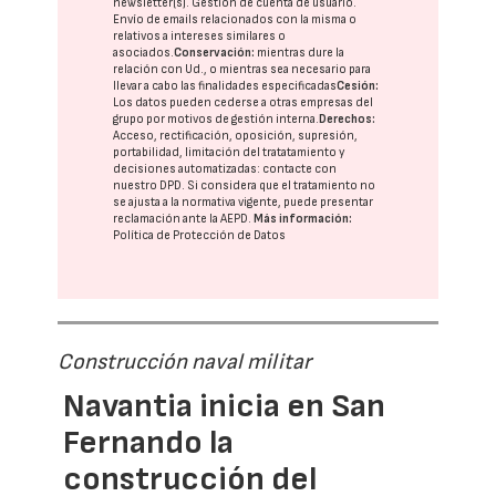
newsletter(s). Gestión de cuenta de usuario.
Envío de emails relacionados con la misma o
relativos a intereses similares o
asociados.
Conservación:
mientras dure la
relación con Ud., o mientras sea necesario para
llevar a cabo las finalidades especificadas
Cesión:
Los datos pueden cederse a otras
empresas del
grupo
por motivos de gestión interna.
Derechos:
Acceso, rectificación, oposición, supresión,
portabilidad, limitación del tratatamiento y
decisiones automatizadas:
contacte con
nuestro DPD
. Si considera que el tratamiento no
se ajusta a la normativa vigente, puede presentar
reclamación ante la
AEPD
.
Más información:
Política de Protección de Datos
Construcción naval militar
Navantia inicia en San
Fernando la
construcción del