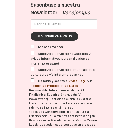
Suscríbase a nuestra
Newsletter -
Ver ejemplo
SUSCRIBIRME GRATIS
Marcar todos
Autorizo el envío de newsletters y
avisos informativos personalizados de
interempresas.net
Autorizo el envío de comunicaciones
de terceros vía interempresas.net
He leído y acepto el
Aviso Legal
y la
Política de Protección de Datos
Responsable:
Interempresas Media, S.L.U.
Finalidades:
Suscripción a nuestra(s)
newsletter(s). Gestión de cuenta de usuario.
Envío de emails relacionados con la misma o
relativos a intereses similares o
asociados.
Conservación:
mientras dure la
relación con Ud., o mientras sea necesario para
llevar a cabo las finalidades especificadas
Cesión:
Los datos pueden cederse a otras
empresas del