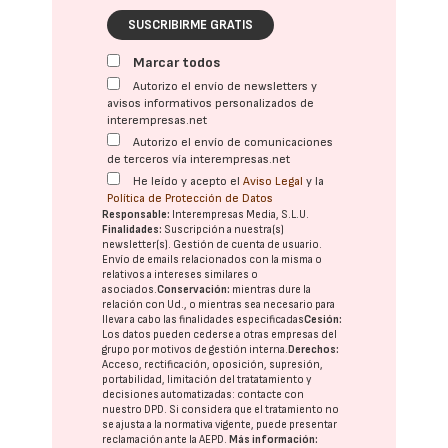
SUSCRIBIRME GRATIS
Marcar todos
Autorizo el envío de newsletters y
avisos informativos personalizados de
interempresas.net
Autorizo el envío de comunicaciones
de terceros vía interempresas.net
He leído y acepto el
Aviso Legal
y la
Política de Protección de Datos
Responsable:
Interempresas Media, S.L.U.
Finalidades:
Suscripción a nuestra(s)
newsletter(s). Gestión de cuenta de usuario.
Envío de emails relacionados con la misma o
relativos a intereses similares o
asociados.
Conservación:
mientras dure la
relación con Ud., o mientras sea necesario para
llevar a cabo las finalidades especificadas
Cesión:
Los datos pueden cederse a otras
empresas del
grupo
por motivos de gestión interna.
Derechos:
Acceso, rectificación, oposición, supresión,
portabilidad, limitación del tratatamiento y
decisiones automatizadas:
contacte con
nuestro DPD
. Si considera que el tratamiento no
se ajusta a la normativa vigente, puede presentar
reclamación ante la
AEPD
.
Más información: