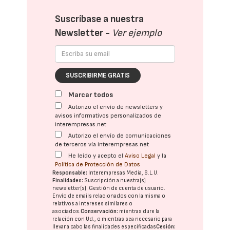
Suscríbase a nuestra
Newsletter -
Ver ejemplo
SUSCRIBIRME GRATIS
Marcar todos
Autorizo el envío de newsletters y
avisos informativos personalizados de
interempresas.net
Autorizo el envío de comunicaciones
de terceros vía interempresas.net
He leído y acepto el
Aviso Legal
y la
Política de Protección de Datos
Responsable:
Interempresas Media, S.L.U.
Finalidades:
Suscripción a nuestra(s)
newsletter(s). Gestión de cuenta de usuario.
Envío de emails relacionados con la misma o
relativos a intereses similares o
asociados.
Conservación:
mientras dure la
relación con Ud., o mientras sea necesario para
llevar a cabo las finalidades especificadas
Cesión: