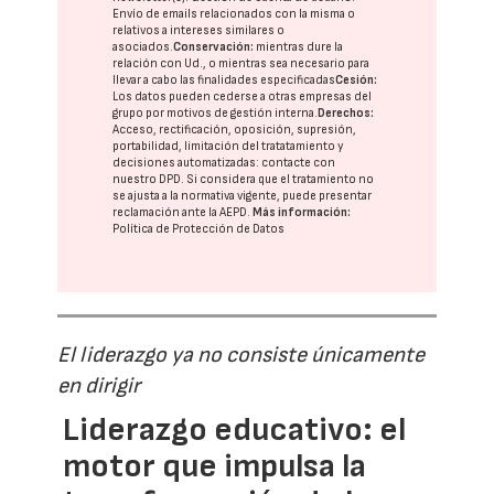
Envío de emails relacionados con la misma o
relativos a intereses similares o
asociados.
Conservación:
mientras dure la
relación con Ud., o mientras sea necesario para
llevar a cabo las finalidades especificadas
Cesión:
Los datos pueden cederse a otras
empresas del
grupo
por motivos de gestión interna.
Derechos:
Acceso, rectificación, oposición, supresión,
portabilidad, limitación del tratatamiento y
decisiones automatizadas:
contacte con
nuestro DPD
. Si considera que el tratamiento no
se ajusta a la normativa vigente, puede presentar
reclamación ante la
AEPD
.
Más información:
Política de Protección de Datos
El liderazgo ya no consiste únicamente
en dirigir
Liderazgo educativo: el
motor que impulsa la