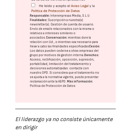
He leído y acepto el
Aviso Legal
y la
Política de Protección de Datos
Responsable:
Interempresas Media, S.L.U.
Finalidades:
Suscripción a nuestra(s)
newsletter(s). Gestión de cuenta de usuario.
Envío de emails relacionados con la misma o
relativos a intereses similares o
asociados.
Conservación:
mientras dure la
relación con Ud., o mientras sea necesario para
llevar a cabo las finalidades especificadas
Cesión:
Los datos pueden cederse a otras
empresas del
grupo
por motivos de gestión interna.
Derechos:
Acceso, rectificación, oposición, supresión,
portabilidad, limitación del tratatamiento y
decisiones automatizadas:
contacte con
nuestro DPD
. Si considera que el tratamiento no
se ajusta a la normativa vigente, puede presentar
reclamación ante la
AEPD
.
Más información:
Política de Protección de Datos
El liderazgo ya no consiste únicamente
en dirigir