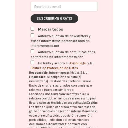
SUSCRIBIRME GRATIS
Marcar todos
Autorizo el envío de newsletters y
avisos informativos personalizados de
interempresas.net
Autorizo el envío de comunicaciones
de terceros vía interempresas.net
He leído y acepto el
Aviso Legal
y la
Política de Protección de Datos
Responsable:
Interempresas Media, S.L.U.
Finalidades:
Suscripción a nuestra(s)
newsletter(s). Gestión de cuenta de usuario.
Envío de emails relacionados con la misma o
relativos a intereses similares o
asociados.
Conservación:
mientras dure la
relación con Ud., o mientras sea necesario para
llevar a cabo las finalidades especificadas
Cesión:
Los datos pueden cederse a otras
empresas del
grupo
por motivos de gestión interna.
Derechos:
Acceso, rectificación, oposición, supresión,
portabilidad, limitación del tratatamiento y
decisiones automatizadas:
contacte con